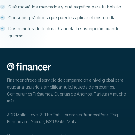
Qué movió los mercados y qué significa para tu bolsillo
Consejos prácticos que puedes aplicar el mismo día
Dos minutos de lectura. Cancela la suscripción cuando
quieras.
Financer ofrece el servicio de comparación a nivel global para
ayudar al usuario a simplificar su búsqueda de préstamos.
Comparamos Préstamos, Cuentas de Ahorros, Tarjetas y mucho
más.
ADD Malta, Level 2, The Fort, Hardrocks Business Park, Triq
Burmarrard, Naxxar, NXR 6345, Malta