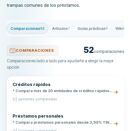
trampas comunes de los préstamos.
Comparaciones
Artículos
Guías prácticas
Wiki
52
7
9
8
52
COMPARACIONES
comparaciones
Comparaciones lado a lado para ayudarte a elegir la mejor
opción
Créditos rápidos
* Compara más de 20 entidades de créditos rápidos *
Sin nómina ni aval, respuesta en minutos * Importes
22 opciones comparadas
desde 50 € hasta 6.000 €
Préstamos personales
* Compara préstamos personales desde 3,99% TIN
en un solo clic * Solicitud 100% online, sin cambiar de
22 opciones comparadas