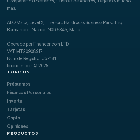
Comparamos Préstamos, Cuentas de Ahorros, Tarjetas y mucho
más.
ADD Malta, Level 2, The Fort, Hardrocks Business Park, Triq
Burmarrard, Naxxar, NXR 6345, Malta
Operado por Financer.com LTD
VAT MT20908917
Núm de Registro: C57181
financer.com © 2025
TOPICOS
Préstamos
Finanzas Personales
Invertir
Tarjetas
Cripto
Opiniones
PRODUCTOS