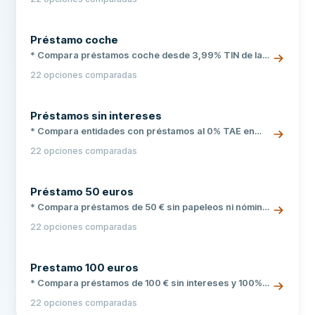
banco ni papeleo innecesario * Hasta 60.000 € con
devolución flexible de 3 a 96 meses
Préstamo coche
* Compara préstamos coche desde 3,99% TIN de las
mejores entidades * Sin necesidad de cambiar de
22 opciones comparadas
banco ni comisiones de apertura * Financiación de
hasta 60.000 € con respuesta en 24-48 horas
Préstamos sin intereses
* Compara entidades con préstamos al 0% TAE en
España. * Primer préstamo gratis para nuevos
22 opciones comparadas
clientes, hasta 300 €. * 100% online, sin papeleo y
respuesta en minutos.
Préstamo 50 euros
* Compara préstamos de 50 € sin papeleos ni nómina
* 100% online, respuesta en minutos y dinero el mismo
22 opciones comparadas
día * Disponible incluso con ASNEF, solo necesitas DNI
Prestamo 100 euros
* Compara préstamos de 100 € sin intereses y 100%
online * Recibe el dinero en tu cuenta en minutos *
22 opciones comparadas
Entidades fiables con respuesta inmediata