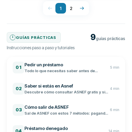
1
2
9
GUÍAS PRÁCTICAS
guías prácticas
Instrucciones paso a paso y tutoriales
Pedir un préstamo
01
5
min
Todo lo que necesitas saber antes de
solicitar un préstamo personal: desde la
documentación hasta la comparación de
Saber si estás en Asnef
ofertas para no pagar de más.
02
4
min
Descubre cómo consultar ASNEF gratis y sin
moverte de casa. Te mostramos todas las
opciones para comprobar si estás en
Cómo salir de ASNEF
ficheros de morosos.
03
6
min
Sal de ASNEF con estos 7 métodos: pagando
la deuda, por inclusión indebida, con baja
cautelar o esperando el plazo legal de 5
Préstamo denegado
años.
04
14
min