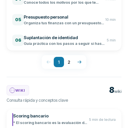
Conoce todos los motivos por los que te
deniegan un préstamo y aprende qué hacer
para que te lo concedan en tu próxima
Presupuesto personal
solicitud.
05
10
min
Organiza tus finanzas con un presupuesto
personal. Te enseñamos paso a paso cómo
crear el tuyo y te damos una plantilla Excel
Suplantación de identidad
gratuita.
06
5
min
Guía práctica con los pasos a seguir si has
sido víctima de suplantación de identidad:
cómo denunciar, proteger tus datos y
recuperar el control.
1
2
8
WIKI
wiki
Consulta rápida y conceptos clave
Scoring bancario
5 min de lectura
* El scoring bancario es la evaluación de