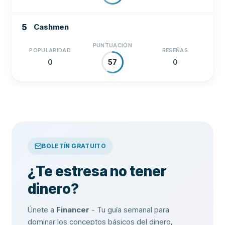
5
Cashmen
PUNTUACIÓN
POPULARIDAD
RESEÑAS
0
0
57
BOLETÍN GRATUITO
¿Te estresa no tener
dinero?
Únete a
Financer
- Tu guía semanal para
dominar los conceptos básicos del dinero,