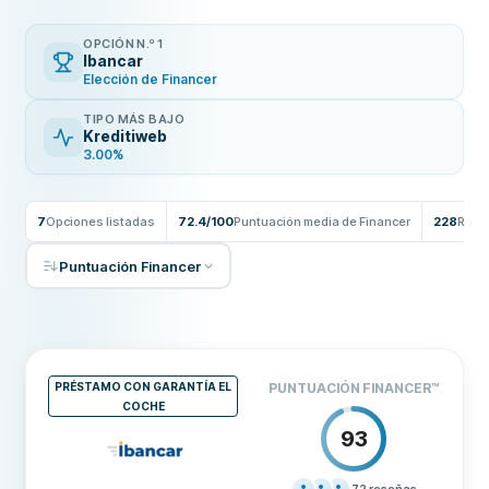
OPCIÓN N.º 1
Ibancar
Elección de Financer
TIPO MÁS BAJO
Kreditiweb
3.00%
7
Opciones listadas
72.4/100
Puntuación media de Financer
228
Rese
Puntuación Financer
PRÉSTAMO CON GARANTÍA EL
PUNTUACIÓN FINANCER
™
COCHE
93
72
reseñas