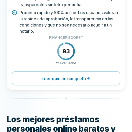
transparentes sin letra pequeña.
Proceso rápido y 100% online. Los usuarios valoran
la rapidez de aprobación, la transparencia en las
condiciones y que no sea necesario acudir a un
notario.
FINANCER SCORE™
93
72 evaluados
PRECIOS
100
SOPORTE
100
Leer opinión completa
CONDICIONES
100
EXPERIENCIA
84
Los mejores préstamos
personales online baratos y