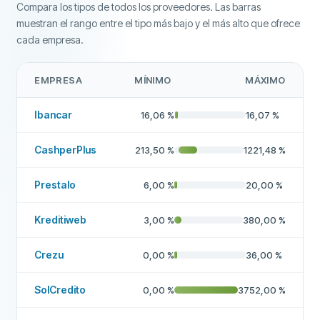
Compara los tipos de todos los proveedores. Las barras
muestran el rango entre el tipo más bajo y el más alto que ofrece
cada empresa.
EMPRESA
MÍNIMO
MÁXIMO
Ibancar
16,06
%
16,07
%
CashperPlus
213,50
%
1221,48
%
Prestalo
6,00
%
20,00
%
Kreditiweb
3,00
%
380,00
%
Crezu
0,00
%
36,00
%
SolCredito
0,00
%
3752,00
%