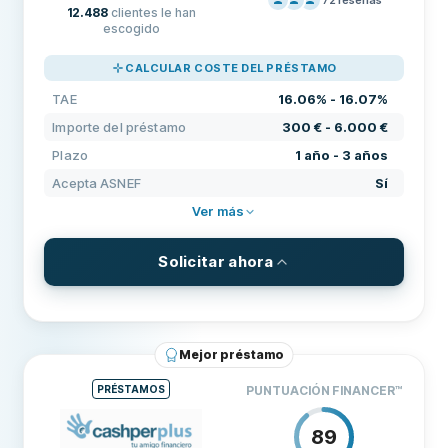
12.488
clientes le han
PRECIOS
100
escogido
SOPORTE
100
CALCULAR COSTE DEL PRÉSTAMO
CONDICIONES
100
TAE
16.06% - 16.07%
EXPERIENCIA
84
Importe del préstamo
300 € - 6.000 €
Plazo
1 año - 3 años
Acepta ASNEF
Sí
Ver más
Solicitar ahora
CONDICIONES Y COMISIONES
Importe del préstamo
300 € - 6.000 €
Mejor préstamo
Plazo
1 año - 3 años
PRÉSTAMOS
PUNTUACIÓN FINANCER
™
TAE
16.06% - 16.07%
89
REQUISITOS