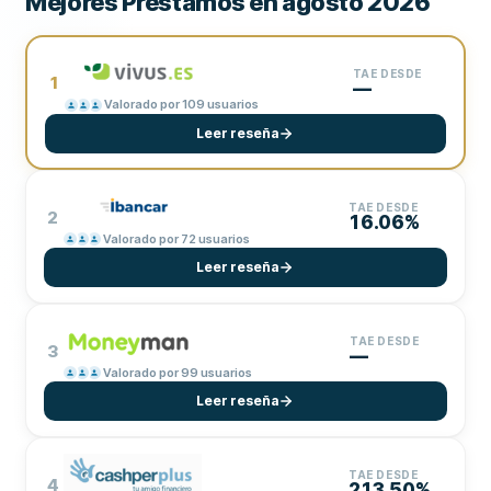
Mejores Préstamos en agosto 2026
TAE DESDE
1
—
Valorado por 109 usuarios
Leer reseña
TAE DESDE
2
16.06%
Valorado por 72 usuarios
Leer reseña
TAE DESDE
3
—
Valorado por 99 usuarios
Leer reseña
TAE DESDE
4
213.50%