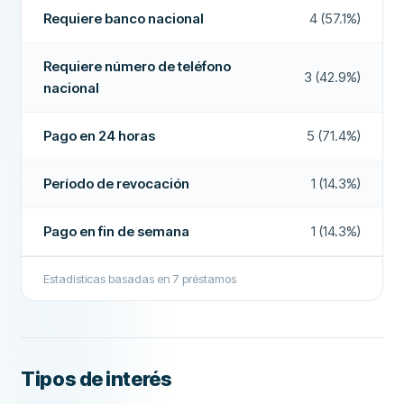
Pago en fin de semana
No
Requiere banco nacional
4 (57.1%)
Extensiones de préstamos
No
Requiere número de teléfono
3 (42.9%)
Devolución anticipada
No
nacional
Pago en 24 horas
No
Pago en 24 horas
5 (71.4%)
Bróker de préstamos
Sí
Período de revocación
1 (14.3%)
Interés
No
CAMPOS ADICIONALES
Pago en fin de semana
1 (14.3%)
Alta tasa de aprobación
No
Estadísticas basadas en
7
préstamos
Empresa recomendada
Sí
Más sobre esta empresa
Tipos de interés