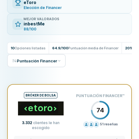
eToro
Elección de Financer
MEJOR VALORADOS
inbestMe
88/100
10
Opciones listadas
64.9/100
Puntuación media de Financer
201
Rese
Puntuación Financer
BRÓKER DE BOLSA
PUNTUACIÓN FINANCER
™
74
3.332
clientes le han
51
reseñas
escogido
PRECIOS
40