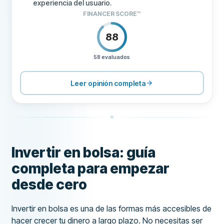
experiencia del usuario.
FINANCER SCORE™
88
58 evaluados
PRECIOS
100
SOPORTE
80
Leer opinión completa
CONDICIONES
80
EXPERIENCIA
86
Invertir en bolsa: guía
completa para empezar
desde cero
Invertir en bolsa es una de las formas más accesibles de
hacer crecer tu dinero a largo plazo. No necesitas ser