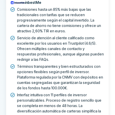
inbestMe
SEGURIDAD Y SOPORTE
Comisiones hasta un 85% más bajas que las
Soporte 24/7
No
tradicionales con tarifas que se reducen
progresivamente según el capital invertido. La
Chat en vivo
Sí
cartera de ahorro no tiene comisiones y ofrece un
atractivo 2,60% TIR en euros.
Soporte por correo electrónico
Sí
Servicio de atención al cliente calificado como
excelente por los usuarios en Trustpilot (4.6/5).
Soporte telefónico
No
Ofrecen múltiples canales de contacto y
respuestas profesionales, aunque algunas pueden
Foros comunitarios
No
redirigir a las FAQs.
CAMPOS ADICIONALES
Términos transparentes y bien estructurados con
opciones flexibles según perfil de inversor.
Empresa recomendada
Sí
Plataforma regulada por la CNMV con depósitos en
cuentas segregadas que garantizan la seguridad
de los fondos hasta 100.000€.
Más sobre esta empresa
Interfaz intuitiva con 11 perfiles de inversor
personalizables. Proceso de registro sencillo que
se completa en menos de 48 horas. La
diversificación automática de carteras simplifica la