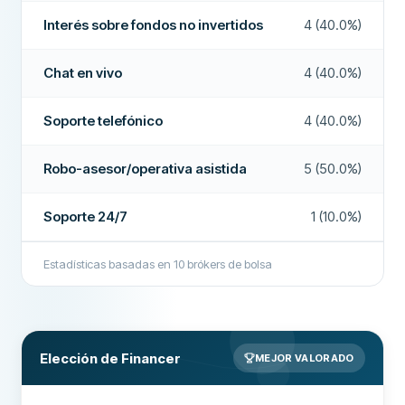
SEGURIDAD Y SOPORTE
Robo-asesor/operativa asistida
No
Interés sobre fondos no invertidos
4 (40.0%)
Soporte 24/7
No
Copy trading / trading social
No
Chat en vivo
4 (40.0%)
Chat en vivo
No
Acciones fraccionadas
No
Soporte por correo electrónico
Sí
Soporte telefónico
4 (40.0%)
Depósito con tarjeta de débito
Sí
Soporte telefónico
Sí
Cuenta demo
No
Robo-asesor/operativa asistida
5 (50.0%)
Foros comunitarios
No
Interés sobre fondos no invertidos
Sí
Soporte 24/7
1 (10.0%)
CAMPOS ADICIONALES
OPCIONES DE INVERSIÓN
Empresa recomendada
Sí
Número de bolsas de valores
10700
Estadísticas basadas en
10
brókers de bolsa
Número de acciones
6600
Más sobre esta empresa
Número de ETFs
1400
Elección de Financer
Total de opciones de trading
10700
MEJOR VALORADO
Organismo regulador
CNMV