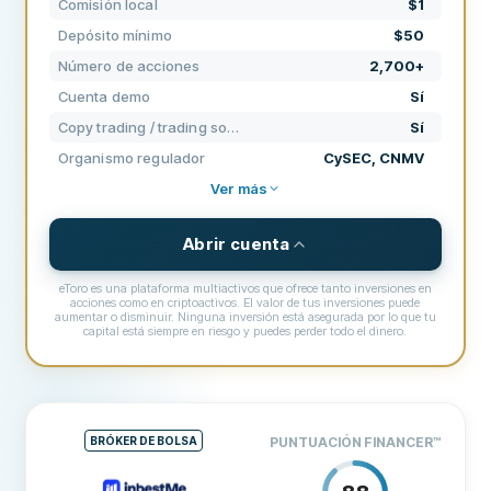
Comisión local
$1
SOPORTE
60
Depósito mínimo
$50
CONDICIONES
80
Número de acciones
2,700+
EXPERIENCIA
68
Cuenta demo
Sí
Copy trading / trading social
Sí
Organismo regulador
CySEC, CNMV
Ver más
Abrir cuenta
eToro es una plataforma multiactivos que ofrece tanto inversiones en
acciones como en criptoactivos. El valor de tus inversiones puede
aumentar o disminuir. Ninguna inversión está asegurada por lo que tu
capital está siempre en riesgo y puedes perder todo el dinero.
PRECIOS, COMISIONES Y TARIFAS
Comisión local
$1
Comisión acciones EEUU
$1
BRÓKER DE BOLSA
PUNTUACIÓN FINANCER
™
Comisión ETF
0$