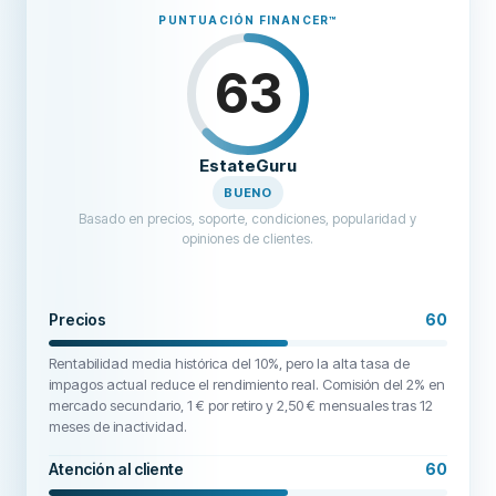
contact FUNDSRETRIEVER today. Email: FUNDSRETRIEVER1 @
PUNTUACIÓN FINANCER
™
Gmail.com | WhatsApp: +1 603-512-1448 | Telegram:
@FUNDSRETRIEVER.
63
EstateGuru
BUENO
Basado en precios, soporte, condiciones, popularidad y
opiniones de clientes.
Precios
60
Rentabilidad media histórica del 10%, pero la alta tasa de
impagos actual reduce el rendimiento real. Comisión del 2% en
mercado secundario, 1 € por retiro y 2,50 € mensuales tras 12
meses de inactividad.
Atención al cliente
60