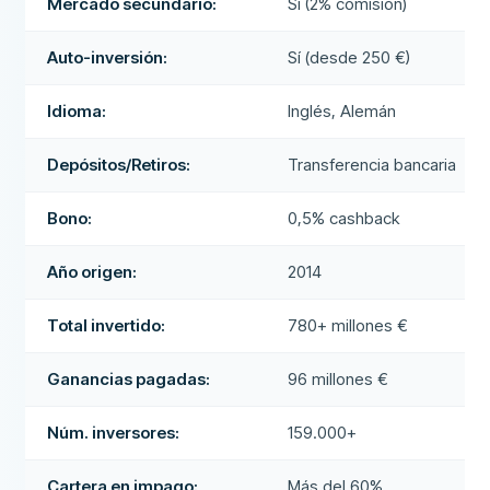
Mercado secundario:
Sí (2% comisión)
Auto-inversión:
Sí (desde 250 €)
Idioma:
Inglés, Alemán
Depósitos/Retiros:
Transferencia bancaria
Bono:
0,5% cashback
Año origen:
2014
Total invertido:
780+ millones €
Ganancias pagadas:
96 millones €
Núm. inversores:
159.000+
Cartera en impago:
Más del 60%