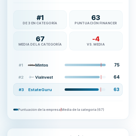
#
1
63
DE 3 EN CATEGORÍA
PUNTUACIÓN FINANCER
67
-4
MEDIA DE LA CATEGORÍA
VS. MEDIA
75
#
1
Mintos
64
#
2
ViaInvest
63
#
3
EstateGuru
Puntuación de la empresa
Media de la categoría
(
67
)