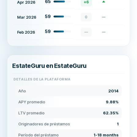
65
Apr 2026
+
6
59
Mar 2026
0
59
Feb 2026
—
EstateGuru en EstateGuru
DETALLES DE LA PLATAFORMA
Año
2014
APY promedio
9.88%
LTV promedio
62.35%
Originadores de préstamos
1
Período del préstamo
1-18 months