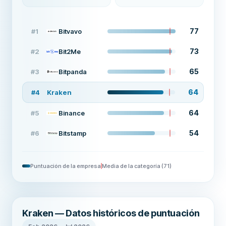
77
#
1
Bitvavo
73
#
2
Bit2Me
65
#
3
Bitpanda
64
#
4
Kraken
64
#
5
Binance
54
#
6
Bitstamp
Puntuación de la empresa
Media de la categoría
(
71
)
Kraken — Datos históricos de puntuación