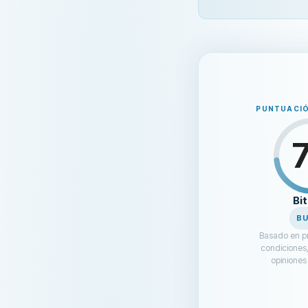
PUNTUACIÓ
Bi
B
Basado en pr
condiciones,
opiniones 