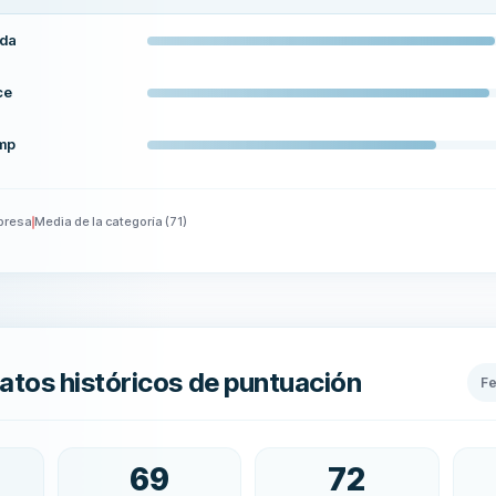
nda
ce
amp
presa
Media de la categoría
(
71
)
atos históricos de puntuación
F
69
72