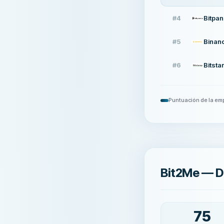
#
4
Bitpa
#
5
Binan
#
6
Bitst
Puntuación de la em
Bit2Me — D
75