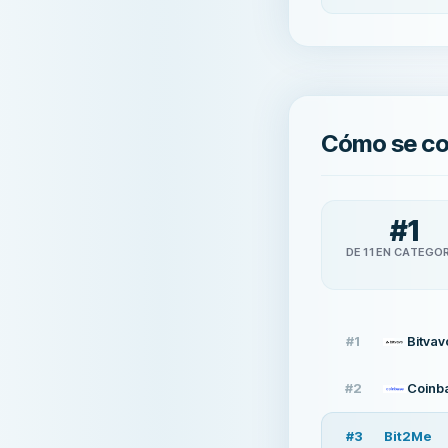
Cómo se c
#
1
DE 11 EN CATEGO
#
1
Bitvav
#
2
Coinb
#
3
Bit2Me