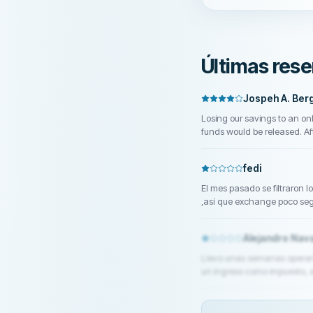
Últimas rese
Jospeh A. Ber
Losing our savings to an on
funds would be released. A
Fundsretriever . We were g
the funds, which gave us hop
fedi
El mes pasado se filtraron 
,así que exchange poco seg
Alejandro Nav
Llevo unas semanas operand
un ingreso como impuesto, au