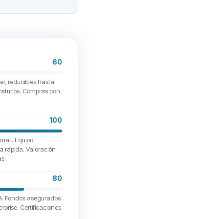
60
r, reducibles hasta
gratuitos. Compras con
100
mail. Equipo
a rápida. Valoración
as.
80
A. Fondos asegurados
prise. Certificaciones