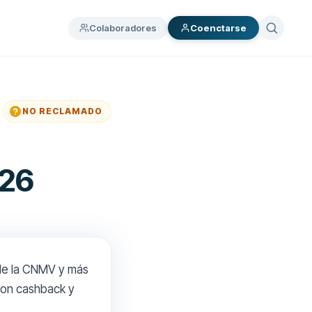
Colaboradores
Coenctarse
NO RECLAMADO
026
 de la CNMV y más
 con cashback y