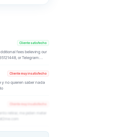
Cliente satisfecho
itional fees believing our
35121448, or Telegram:
ter, we recovered part of
Cliente muy insatisfecho
me y no quieren saber nada
do
Cliente muy insatisfecho
to retirar, me piden meter
.bit2me.com