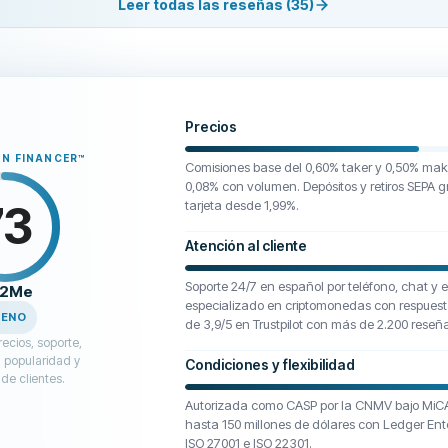
Leer todas las reseñas (35)
Precios
N FINANCER
™
Comisiones base del 0,60% taker y 0,50% make
0,08% con volumen. Depósitos y retiros SEPA 
73
tarjeta desde 1,99%.
Atención al cliente
Soporte 24/7 en español por teléfono, chat y e
t2Me
especializado en criptomonedas con respuest
UENO
de 3,9/5 en Trustpilot con más de 2.200 reseñ
ecios, soporte,
 popularidad y
Condiciones y flexibilidad
de clientes.
Autorizada como CASP por la CNMV bajo MiC
hasta 150 millones de dólares con Ledger Enter
ISO 27001 e ISO 22301.