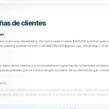
ñas de clientes
ger
line scam was devastating. We had invested nearly $300,000 and then paid add
fter seeking assistance from FUNDSRETRIEVER1@gmail.com, WhatsApp {+1} 60
uided through documenting the case and gathering evidence. Several months la
e during a difficult period.
los datos de los clientes y a mi me estafaron suplantando la identidad de bit2
uro,es probable que los hacker tengan los datos de los clientes,tengan cuida
arro
o en esta plataforma y no he conseguido sacar mi dinero. Cada vez que inten
ditoría, licencia, corretaje. incluso el id de soporte que dan está mal. support