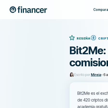
Compara
RESEÑA
CRIP
Bit2Me: 
comisio
Escrito por
Mireia
-
6 
Bit2Me es el exc
de 420 criptos d
academia gratuit