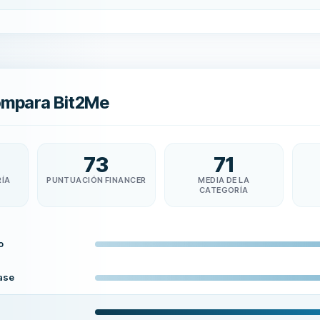
ompara Bit2Me
73
71
RÍA
PUNTUACIÓN FINANCER
MEDIA DE LA
CATEGORÍA
o
ase