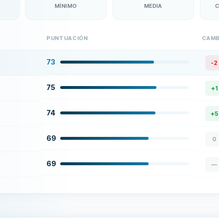
MÍNIMO
MEDIA
C
PUNTUACIÓN
CAMB
73
-2
75
+
1
74
+
5
69
0
69
—