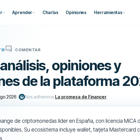
r
Aprender
Charlas
Opiniones
Herramientas
TO
COMENTAR
análisis, opiniones y
nes de la plataforma 2
ago 2026
Nos adherimos
La promesa de Financer
hange de criptomonedas líder en España, con licencia MiCA
isponibles. Su ecosistema incluye wallet, tarjeta Mastercard
a.