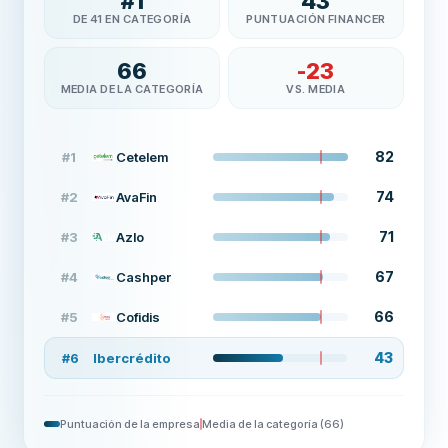
#
1
43
DE 41 EN CATEGORÍA
PUNTUACIÓN FINANCER
66
-23
MEDIA DE LA CATEGORÍA
VS. MEDIA
82
#
1
Cetelem
74
#
2
AvaFin
71
#
3
Azlo
67
#
4
Cashper
66
#
5
Cofidis
43
#
6
Ibercrédito
Puntuación de la empresa
Media de la categoría
(
66
)