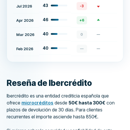
43
Jul 2026
-3
46
Apr 2026
+
6
40
Mar 2026
0
40
Feb 2026
—
Reseña de Ibercrédito
Ibercrédito es una entidad crediticia española que
ofrece
microcréditos
desde
50€ hasta 300€
con
plazos de devolución de 30 días. Para clientes
recurrentes el importe asciende hasta 850€.