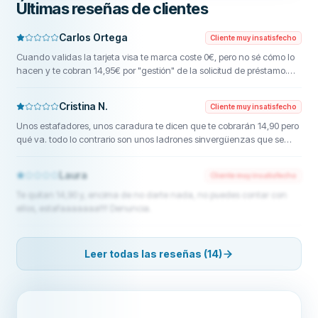
Últimas reseñas de clientes
Carlos Ortega
Cliente muy insatisfecho
Cuando validas la tarjeta visa te marca coste 0€, pero no sé cómo lo
hacen y te cobran 14,95€ por "gestión" de la solicitud de préstamo.
Nunca vi un robo así en ninguna otra web de préstamos. No entiendo
cómo todavía no les han cerrado el chiringuito.
Cristina N.
Cliente muy insatisfecho
Unos estafadores, unos caradura te dicen que te cobrarán 14,90 pero
qué va. todo lo contrario son unos ladrones sinvergüenzas que se
aprovechan de la gente necesitada son unos miserables llamé por
teléfono y la chica que me atendió parecía una macarrilla de barrio
Laura
Cliente muy insatisfecho
baj@ no lo recomiendo para nada
Te quitan 14,90 y, encima de no darte nada, no puedes contar con
ellos, estafaaaaaaa!!!! Denuncia.
Leer todas las reseñas (14)