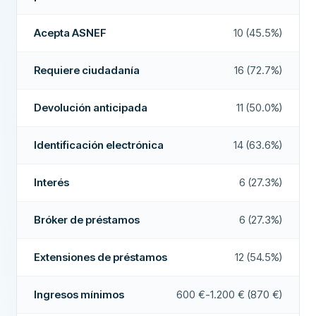
CARACTERÍSTICAS
Alta tasa de aprobación
No
Cofirmante posible
No
Acepta ASNEF
10 (45.5%)
Empresa recomendada
Sí
Período de revocación
No
Requiere ciudadanía
16 (72.7%)
Acepta ASNEF
Sí
Más sobre esta empresa
Devolución anticipada
11 (50.0%)
Pago en fin de semana
No
Extensiones de préstamos
Sí
Identificación electrónica
14 (63.6%)
Devolución anticipada
Sí
Interés
6 (27.3%)
Pago en 24 horas
Sí
Bróker de préstamos
6 (27.3%)
Bróker de préstamos
No
Interés
No
Extensiones de préstamos
12 (54.5%)
CAMPOS ADICIONALES
Ingresos mínimos
600 €-1.200 € (870 €)
Alta tasa de aprobación
No