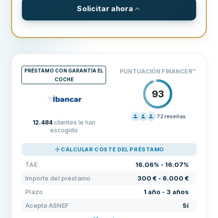
Solicitar ahora
CONDICIONES Y COMISIONES
Importe del préstamo
50 € - 300 €
Plazo
1 semana - 1 mes
PRÉSTAMO CON GARANTÍA EL
PUNTUACIÓN FINANCER
™
Comisión de originación
0 €
COCHE
93
REQUISITOS
Edad mínima
18
72
reseñas
12.484
clientes le han
PRECIOS
100
Ingresos mínimos
0 €
escogido
SOPORTE
100
Requiere banco nacional
Sí
CALCULAR COSTE DEL PRÉSTAMO
CONDICIONES
100
TAE
16.06% - 16.07%
Requiere número de teléfono nacional
Sí
EXPERIENCIA
84
Importe del préstamo
300 € - 6.000 €
Requiere ciudadanía
Sí
Plazo
1 año - 3 años
Acepta ASNEF
Sí
Identificación electrónica
Sí