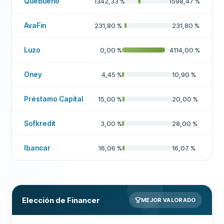
QuéBueno
1342,33
%
1598,47
%
AvaFin
231,80
%
231,80
%
Luzo
0,00
%
4114,00
%
Oney
4,45
%
10,90
%
Préstamo Capital
15,00
%
20,00
%
Sofkredit
3,00
%
28,00
%
Ibancar
16,06
%
16,07
%
Elección de Financer
MEJOR VALORADO