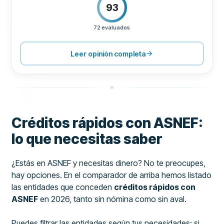
93
72 evaluados
PRECIOS
100
SOPORTE
100
Leer opinión completa
CONDICIONES
100
EXPERIENCIA
84
Créditos rápidos con ASNEF:
lo que necesitas saber
¿Estás en ASNEF y necesitas dinero? No te preocupes,
hay opciones. En el comparador de arriba hemos listado
las entidades que conceden
créditos rápidos con
ASNEF
en 2026, tanto sin nómina como sin aval.
Puedes filtrar las entidades según tus necesidades: si