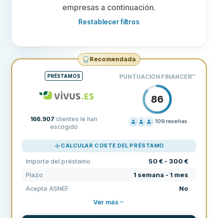
empresas a continuación.
Restablecer filtros
Recomendada
PRÉSTAMOS
PUNTUACIÓN FINANCER
™
86
166.907
clientes le han
109
reseñas
escogido
PRECIOS
100
CALCULAR COSTE DEL PRÉSTAMO
SOPORTE
80
Importe del préstamo
50 € - 300 €
CONDICIONES
80
Plazo
1 semana - 1 mes
EXPERIENCIA
69
Acepta ASNEF
No
Ver más