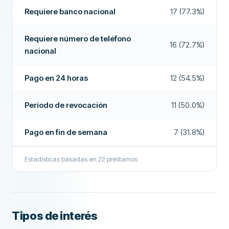
Empresa recomendada
Sí
Requiere banco nacional
17 (77.3%)
Requiere número de teléfono
Más sobre esta empresa
16 (72.7%)
nacional
Pago en 24 horas
12 (54.5%)
Período de revocación
11 (50.0%)
Pago en fin de semana
7 (31.8%)
Estadísticas basadas en
22
préstamos
Tipos de interés