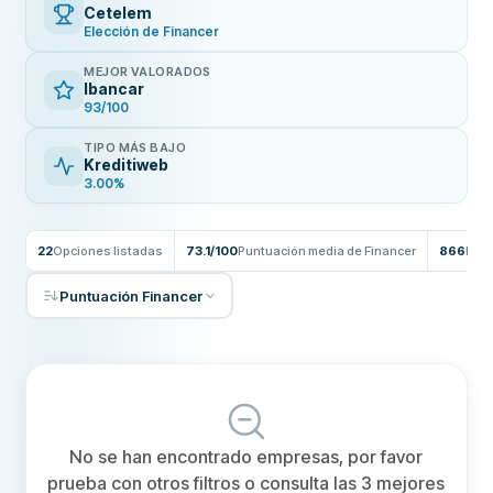
Cetelem
Elección de Financer
MEJOR VALORADOS
Ibancar
93/100
TIPO MÁS BAJO
Kreditiweb
3.00%
22
Opciones listadas
73.1/100
Puntuación media de Financer
866
Rese
Puntuación Financer
No se han encontrado empresas, por favor
prueba con otros filtros o consulta las 3 mejores