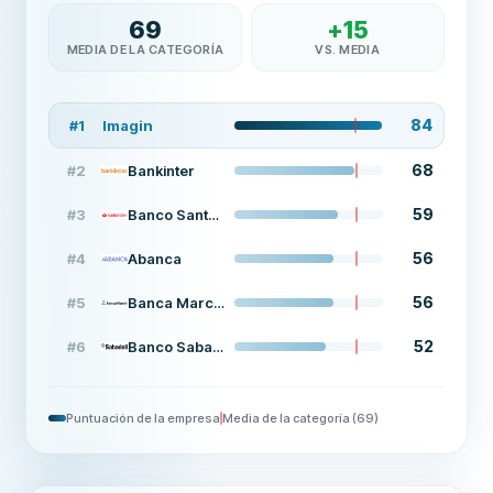
69
+
15
MEDIA DE LA CATEGORÍA
VS. MEDIA
84
#
1
Imagin
68
#
2
Bankinter
59
#
3
Banco Santander
56
#
4
Abanca
56
#
5
Banca March depósito
52
#
6
Banco Sabadell
Puntuación de la empresa
Media de la categoría
(
69
)