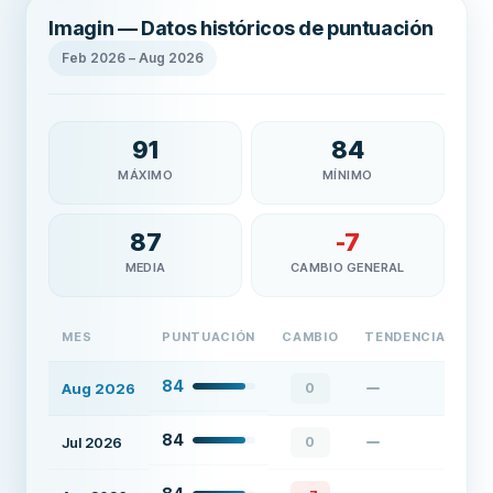
Imagin — Datos históricos de puntuación
Feb 2026
–
Aug 2026
91
84
MÁXIMO
MÍNIMO
87
-7
MEDIA
CAMBIO GENERAL
MES
PUNTUACIÓN
CAMBIO
TENDENCIA
84
Aug 2026
0
84
Jul 2026
0