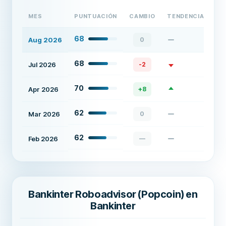
MES
PUNTUACIÓN
CAMBIO
TENDENCIA
68
Aug 2026
0
68
Jul 2026
-2
70
Apr 2026
+
8
62
Mar 2026
0
62
Feb 2026
—
Bankinter Roboadvisor (Popcoin) en
Bankinter