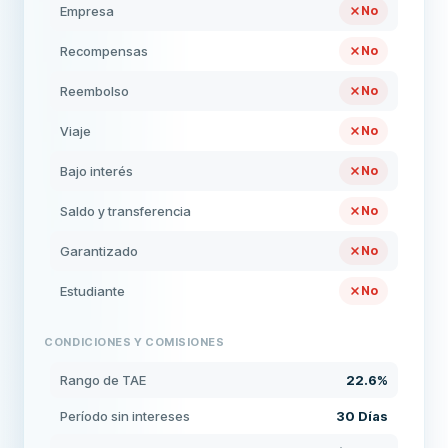
Empresa
No
Recompensas
No
Reembolso
No
Viaje
No
Bajo interés
No
Saldo y transferencia
No
Garantizado
No
Estudiante
No
CONDICIONES Y COMISIONES
Rango de TAE
22.6%
Período sin intereses
30 Días