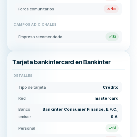
Foros comunitarios
No
CAMPOS ADICIONALES
Empresa recomendada
Sí
Tarjeta bankintercard en Bankinter
DETALLES
Tipo de tarjeta
Crédito
Red
mastercard
Banco
Bankinter Consumer Finance, E.F.C.,
emisor
S.A.
Personal
Sí