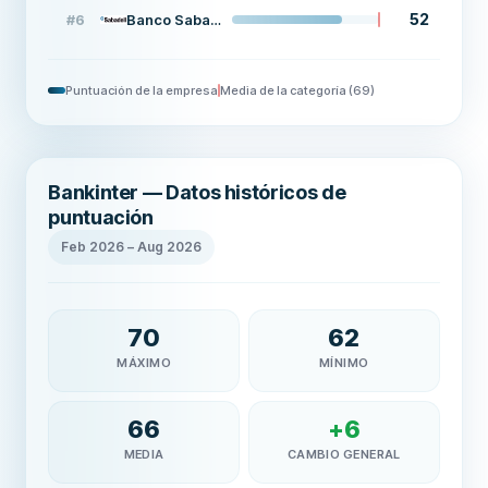
52
#
6
Banco Sabadell
Puntuación de la empresa
Media de la categoría
(
69
)
Bankinter — Datos históricos de
puntuación
Feb 2026
–
Aug 2026
70
62
MÁXIMO
MÍNIMO
66
+
6
MEDIA
CAMBIO GENERAL