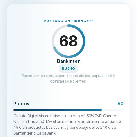
Bankinter se limita a decirme que contacte con Millennium Portugal.
Millennium me confirma que no existe rastro de ningún pago entrante
en su sistema, y que es RESPONSABILIDAD DE BANKINTER NOTIFICAR
LA INCIDENCIA EN EL SISTEMA BANCARIO INTERNO Y COORDINARSE
PUNTUACIÓN FINANCER
™
CON MILLENNIUM PARA SOLUCIONARLO CON URGENCIA. NO ES
RESPONSABILIDAD DEL CLIENTE INVESTIGAR FALLOS EN LAS
68
TRANSFERENCIAS. RESPONDAN A MI RECLAMACIÓN POR EMAIL E
INFORMEN DE LAS MEDIDAS QUE ESTÁN TOMANDO PARA RESOLVER
ESTO. Referencia de transferencia 202401230061863.
Bankinter
BUENO
Basado en precios, soporte, condiciones, popularidad y
opiniones de clientes.
Precios
80
Cuenta Digital sin comisiones con hasta 1,50% TAE. Cuenta
Nómina hasta 5% TAE el primer año. Mantenimiento anual de
45 € en productos básicos, muy por debajo de los 240 € de
Santander o CaixaBank.