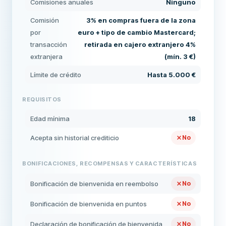
Comisiones anuales
Ninguno
Comisión
3% en compras fuera de la zona
por
euro + tipo de cambio Mastercard;
transacción
retirada en cajero extranjero 4%
extranjera
(mín. 3 €)
Límite de crédito
Hasta 5.000 €
REQUISITOS
Edad mínima
18
Acepta sin historial crediticio
No
BONIFICACIONES, RECOMPENSAS Y CARACTERÍSTICAS
Bonificación de bienvenida en reembolso
No
Bonificación de bienvenida en puntos
No
Declaración de bonificación de bienvenida
No