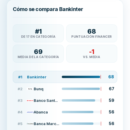
Cómo se compara Bankinter
#
1
68
DE 17 EN CATEGORÍA
PUNTUACIÓN FINANCER
69
-1
MEDIA DE LA CATEGORÍA
VS. MEDIA
68
#
1
Bankinter
67
#
2
Bunq
59
#
3
Banco Santander
56
#
4
Abanca
56
#
5
Banca March depósito