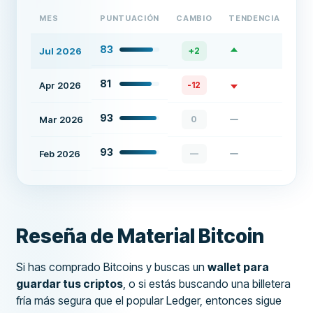
MES
PUNTUACIÓN
CAMBIO
TENDENCIA
83
Jul 2026
+
2
81
Apr 2026
-12
93
Mar 2026
0
93
Feb 2026
—
Reseña de Material Bitcoin
Si has comprado Bitcoins y buscas un
wallet para
guardar tus criptos
, o si estás buscando una billetera
fría más segura que el popular Ledger, entonces sigue