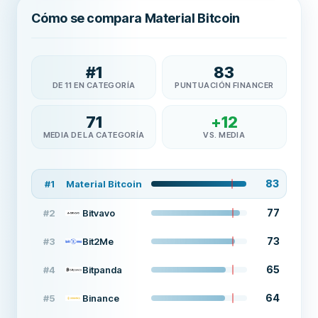
Cómo se compara Material Bitcoin
#
1
83
DE 11 EN CATEGORÍA
PUNTUACIÓN FINANCER
71
+
12
MEDIA DE LA CATEGORÍA
VS. MEDIA
83
#
1
Material Bitcoin
77
#
2
Bitvavo
73
#
3
Bit2Me
65
#
4
Bitpanda
64
#
5
Binance