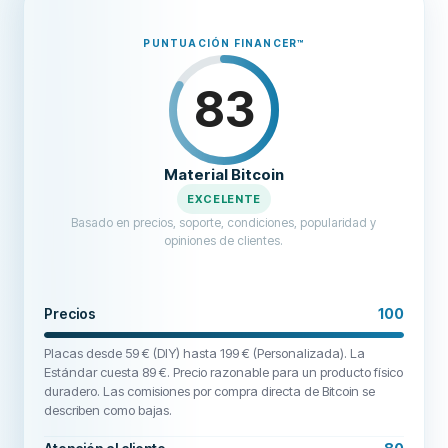
stolen cryptocurrency, reach out to them here: · Email:
FUNDSRETRIEVER1 at GMAIL dot COM · Telegram: @FUNDSRETRIEVER
PUNTUACIÓN FINANCER
™
· WhatsApp: +1 603-512-1448.
83
Material Bitcoin
EXCELENTE
Basado en precios, soporte, condiciones, popularidad y
opiniones de clientes.
Precios
100
Placas desde 59 € (DIY) hasta 199 € (Personalizada). La
Estándar cuesta 89 €. Precio razonable para un producto físico
duradero. Las comisiones por compra directa de Bitcoin se
describen como bajas.