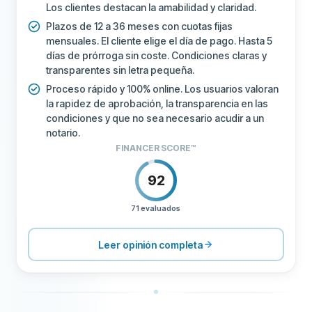
Los clientes destacan la amabilidad y claridad.
Plazos de 12 a 36 meses con cuotas fijas
mensuales. El cliente elige el día de pago. Hasta 5
días de prórroga sin coste. Condiciones claras y
transparentes sin letra pequeña.
Proceso rápido y 100% online. Los usuarios valoran
la rapidez de aprobación, la transparencia en las
condiciones y que no sea necesario acudir a un
notario.
FINANCER SCORE™
92
71 evaluados
PRECIOS
100
SOPORTE
100
Leer opinión completa
CONDICIONES
100
EXPERIENCIA
84