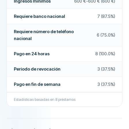
Ingresos mínimos
600 €-600 € (600 €)
CARACTERÍSTICAS
Empresa recomendada
Sí
Requiere banco nacional
Cofirmante posible
7 (87.5%)
No
Más sobre esta empresa
Período de revocación
Sí
Requiere número de teléfono
6 (75.0%)
nacional
Acepta ASNEF
No
Pago en fin de semana
Sí
Pago en 24 horas
8 (100.0%)
Extensiones de préstamos
Sí
Período de revocación
3 (37.5%)
Devolución anticipada
No
Pago en fin de semana
3 (37.5%)
Pago en 24 horas
Sí
Bróker de préstamos
No
Estadísticas basadas en
8
préstamos
Interés
No
CAMPOS ADICIONALES
Alta tasa de aprobación
No