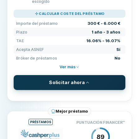
PRECIOS
100
escogido
SOPORTE
100
CALCULAR COSTE DEL PRÉSTAMO
CONDICIONES
100
Importe del préstamo
300 € - 6.000 €
EXPERIENCIA
84
Plazo
1 año - 3 años
TAE
16.06% - 16.07%
Acepta ASNEF
Sí
Bróker de préstamos
No
Ver más
Solicitar ahora
CONDICIONES Y COMISIONES
Importe del préstamo
300 € - 6.000 €
Mejor préstamo
Plazo
1 año - 3 años
PRÉSTAMOS
PUNTUACIÓN FINANCER
™
TAE
16.06% - 16.07%
89
REQUISITOS