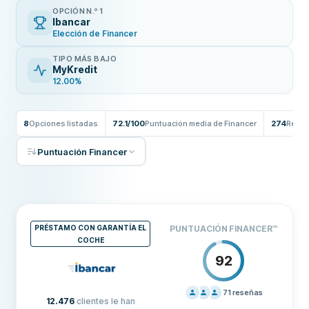
OPCIÓN N.º 1
Ibancar
Elección de Financer
TIPO MÁS BAJO
MyKredit
12.00%
8
Opciones listadas
72.1/100
Puntuación media de Financer
274
Reseñ
Puntuación Financer
PRÉSTAMO CON GARANTÍA EL
PUNTUACIÓN FINANCER
™
COCHE
92
71
reseñas
12.476
clientes le han