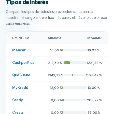
Tipos de interés
Empresa de verificación crediticia
ASNEF
Compara los tipos de todos los proveedores. Las barras
muestran el rango entre el tipo más bajo y el más alto que ofrece
Banco
CaixaBank, Banco Santander
cada empresa.
Empresa recomendada
Sí
EMPRESA
MÍNIMO
MÁXIMO
Más sobre esta empresa
Ibancar
16,06
%
16,07
%
CashperPlus
213,50
%
1221,48
%
QuéBueno
1342,33
%
1598,47
%
MyKredit
12,00
%
13,00
%
Credy
0,00
%
203,72
%
Crezu
0,00
%
36,00
%