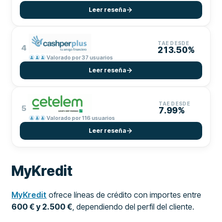
Leer reseña
TAE DESDE
4
213.50%
Valorado por 37 usuarios
Leer reseña
TAE DESDE
5
7.99%
Valorado por 116 usuarios
Leer reseña
MyKredit
MyKredit
ofrece líneas de crédito con importes entre
600 € y 2.500 €
, dependiendo del perfil del cliente.