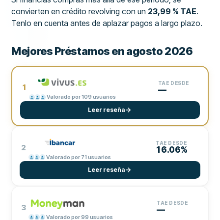
convierten en crédito revolving con un
23,99 % TAE
.
Tenlo en cuenta antes de aplazar pagos a largo plazo.
Mejores Préstamos en agosto 2026
TAE DESDE
1
—
Valorado por 109 usuarios
Leer reseña
TAE DESDE
2
16.06%
Valorado por 71 usuarios
Leer reseña
TAE DESDE
3
—
Valorado por 99 usuarios