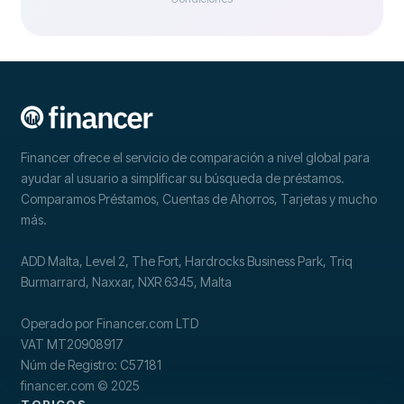
Financer ofrece el servicio de comparación a nivel global para
ayudar al usuario a simplificar su búsqueda de préstamos.
Comparamos Préstamos, Cuentas de Ahorros, Tarjetas y mucho
más.
ADD Malta, Level 2, The Fort, Hardrocks Business Park, Triq
Burmarrard, Naxxar, NXR 6345, Malta
Operado por Financer.com LTD
VAT MT20908917
Núm de Registro: C57181
financer.com © 2025
TOPICOS