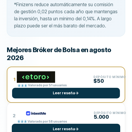
*Finizens reduce automáticamente su comisión
de gestión 0,02 puntos cada año que mantengas
la inversión, hasta un mínimo del 0,14%. A largo
plazo puede ser el más barato del mercado.
Mejores Bróker de Bolsa en agosto
2026
DEPÓSITO MÍNIMO
1
$50
Valorado por 51 usuarios
Leer reseña
DEPÓSITO MÍNIMO
2
5.000
Valorado por 58 usuarios
Leer reseña