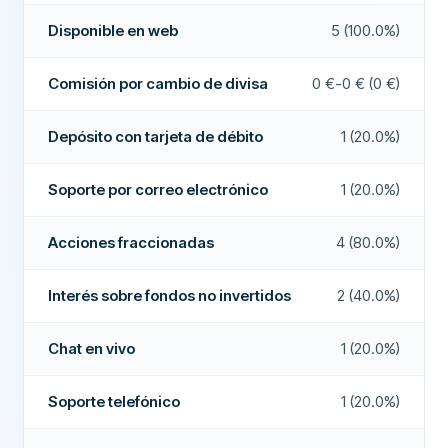
Organismo
CNMV (Andbank WM SGIIC nº
Disponible en web
Sí
regulador
237)
Disponible en web
5 (100.0%)
Disponible en iOS
Sí
SEGURIDAD Y SOPORTE
Comisión por cambio de divisa
0 €-0 € (0 €)
Soporte 24/7
No
Disponible en Android
Sí
Chat en vivo
No
Depósito con tarjeta de débito
Disponible en escritorio
1 (20.0%)
No
Soporte por correo electrónico
No
Robo-asesor/operativa asistida
Sí
Soporte por correo electrónico
1 (20.0%)
Soporte telefónico
No
Copy trading / trading social
No
Acciones fraccionadas
4 (80.0%)
Foros comunitarios
No
Acciones fraccionadas
Sí
CAMPOS ADICIONALES
Interés sobre fondos no invertidos
2 (40.0%)
Depósito con tarjeta de débito
No
Empresa recomendada
Sí
Cuenta demo
No
Chat en vivo
1 (20.0%)
Interés sobre fondos no invertidos
No
Más sobre esta empresa
Soporte telefónico
1 (20.0%)
OPCIONES DE INVERSIÓN
Número de acciones
15 fondos indexados