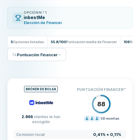
OPCIÓN N.º 1
inbestMe
Elección de Financer
5
Opciones listadas
55.8/100
Puntuación media de Financer
106
Reseñ
Puntuación Financer
BRÓKER DE BOLSA
PUNTUACIÓN FINANCER
™
88
2.866
clientes le han
58
reseñas
escogido
PRECIOS
100
Comisión local
0,41% + 0,11%
SOPORTE
80