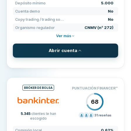
Depósito mínimo
5.000
CONDICIONES
80
Cuenta demo
No
EXPERIENCIA
86
Copy trading / trading social
No
Organismo regulador
CNMV (nº 272)
Ver más
Abrir cuenta
PRECIOS, COMISIONES Y TARIFAS
Comisión local
0,41% + 0,11%
Comisión acciones EEUU
0
BRÓKER DE BOLSA
PUNTUACIÓN FINANCER
™
Comisión ETF
0,41% + 0,11%
68
Comisión fija de retirada
0
5.345
clientes le han
Comisión por inactividad
0
31
reseñas
escogido
PRECIOS
80
Comisión de depósito
0
Comisión local
0,62%