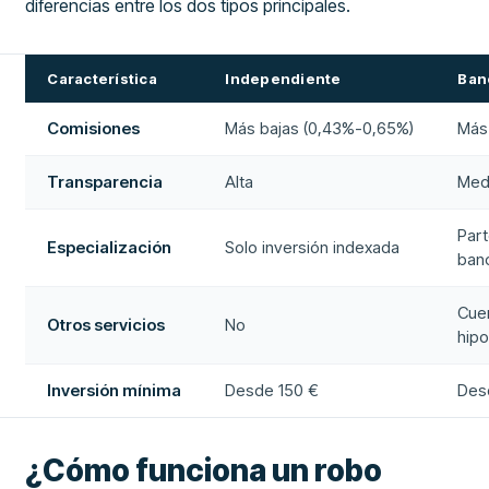
diferencias entre los dos tipos principales.
Característica
Independiente
Ban
Comisiones
Más bajas (0,43%-0,65%)
Más 
Transparencia
Alta
Med
Part
Especialización
Solo inversión indexada
banc
Cuen
Otros servicios
No
hip
Inversión mínima
Desde 150 €
Des
¿Cómo funciona un robo