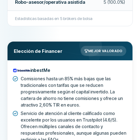
Robo-asesor/operativa asistida
5 (100.0%)
Organismo
CNMV nº 267 (Axon Wealth
regulador
Advisory Digital A.V.)
Estadísticas basadas en
5
brókers de bolsa
SEGURIDAD Y SOPORTE
Soporte 24/7
No
Elección de Financer
MEJOR VALORADO
Chat en vivo
No
Soporte por correo electrónico
No
inbestMe
Soporte telefónico
No
Comisiones hasta un 85% más bajas que las
tradicionales con tarifas que se reducen
Foros comunitarios
No
progresivamente según el capital invertido. La
cartera de ahorro no tiene comisiones y ofrece un
CAMPOS ADICIONALES
atractivo 2,60% TIR en euros.
Empresa recomendada
No
Servicio de atención al cliente calificado como
excelente por los usuarios en Trustpilot (4.6/5).
Ofrecen múltiples canales de contacto y
Más sobre esta empresa
respuestas profesionales, aunque algunas pueden
redirigir a las FAQs.