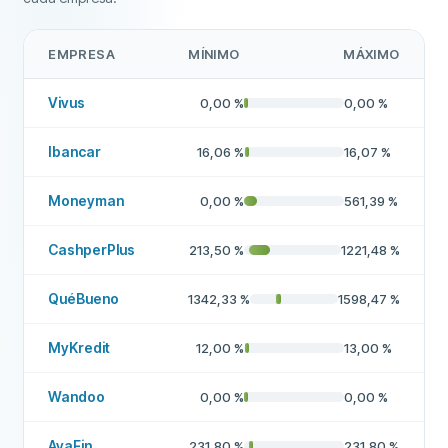
Empresa recomendada
Sí
EMPRESA
MÍNIMO
MÁXIMO
Más sobre esta empresa
Vivus
0,00
%
0,00
%
Ibancar
16,06
%
16,07
%
Moneyman
0,00
%
561,39
%
CashperPlus
213,50
%
1221,48
%
QuéBueno
1342,33
%
1598,47
%
MyKredit
12,00
%
13,00
%
Wandoo
0,00
%
0,00
%
AvaFin
231,80
%
231,80
%