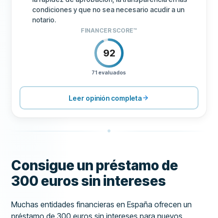
condiciones y que no sea necesario acudir a un
notario.
FINANCER SCORE™
92
71 evaluados
PRECIOS
100
SOPORTE
100
Leer opinión completa
CONDICIONES
100
EXPERIENCIA
84
Consigue un préstamo de
300 euros sin intereses
Muchas entidades financieras en España ofrecen un
préstamo de 300 euros sin intereses para nuevos