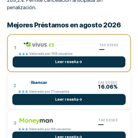
289,2%. Permite cancelación anticipada sin
penalización.
Mejores Préstamos en agosto 2026
TAE DESDE
1
—
Valorado por 109 usuarios
Leer reseña
TAE DESDE
2
16.06%
Valorado por 71 usuarios
Leer reseña
TAE DESDE
3
—
Valorado por 99 usuarios
Leer reseña