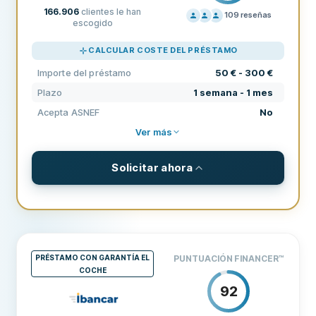
166.906
clientes le han
109
reseñas
escogido
PRECIOS
100
CALCULAR COSTE DEL PRÉSTAMO
SOPORTE
80
Importe del préstamo
50 € - 300 €
CONDICIONES
80
Plazo
1 semana - 1 mes
EXPERIENCIA
69
Acepta ASNEF
No
Ver más
Solicitar ahora
CONDICIONES Y COMISIONES
Importe del préstamo
50 € - 300 €
Plazo
1 semana - 1 mes
PRÉSTAMO CON GARANTÍA EL
PUNTUACIÓN FINANCER
™
Comisión de originación
0 €
COCHE
92
REQUISITOS