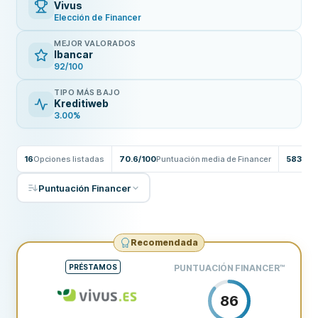
Vivus
Elección de Financer
MEJOR VALORADOS
Ibancar
92/100
TIPO MÁS BAJO
Kreditiweb
3.00%
16
Opciones listadas
70.6/100
Puntuación media de Financer
583
Res
Puntuación Financer
Recomendada
PRÉSTAMOS
PUNTUACIÓN FINANCER
™
86