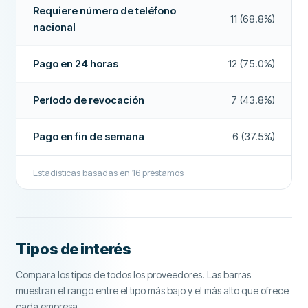
Acepta ASNEF
Sí
Requiere número de teléfono
11 (68.8%)
nacional
Pago en fin de semana
Sí
Pago en 24 horas
12 (75.0%)
Extensiones de préstamos
Sí
Devolución anticipada
Sí
Período de revocación
7 (43.8%)
Pago en 24 horas
Sí
Pago en fin de semana
6 (37.5%)
Bróker de préstamos
No
Estadísticas basadas en
16
préstamos
Interés
No
CAMPOS ADICIONALES
Horas de pago
24-48 horas
Tipos de interés
Alta tasa de aprobación
No
Empresa de verificación crediticia
ASNEF
Compara los tipos de todos los proveedores. Las barras
muestran el rango entre el tipo más bajo y el más alto que ofrece
Banco
Banco Sabadell, Banco Santander, BBVA
cada empresa.