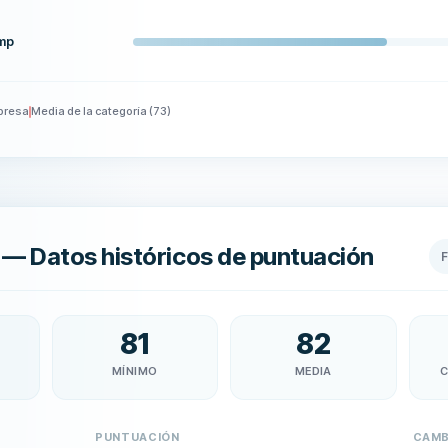
amp
presa
Media de la categoría
(
73
)
— Datos históricos de puntuación
81
82
MÍNIMO
MEDIA
C
PUNTUACIÓN
CAMB