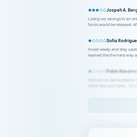
Jospeh A. Ber
Losing our savings to an on
funds would be released. A
Fundsretriever . We were g
the funds, which gave us hop
Sofía Rodrígu
Invest wisely and stay cauti
learned this the hard way af
reported the incident to a recovery firm for assistance. Contact: E
985 296 9146
Pablo Navarro
Atención al cliente pésima. 
retirar otra vez, nada... Te