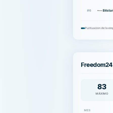
#
6
Bitst
Puntuación de la em
Freedom24 
83
MÁXIMO
MES