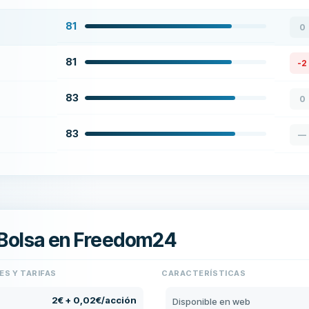
81
0
81
-2
83
0
83
—
 Bolsa en Freedom24
ES Y TARIFAS
CARACTERÍSTICAS
2€ + 0,02€/acción
Disponible en web