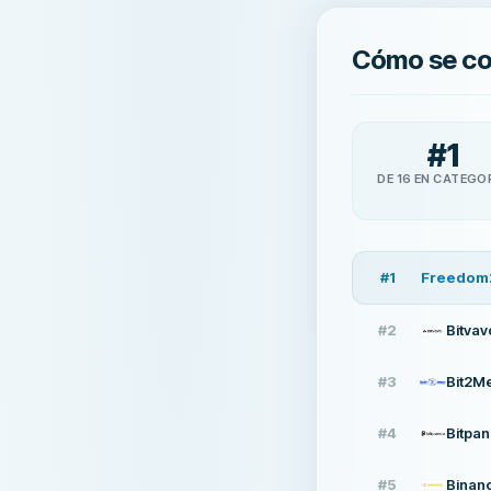
Cómo se c
#
1
DE 16 EN CATEGO
#
1
Freedom
#
2
Bitvav
#
3
Bit2M
#
4
Bitpa
#
5
Binan