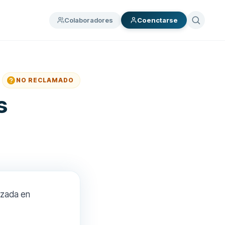
Colaboradores
Coenctarse
NO RECLAMADO
s
izada en