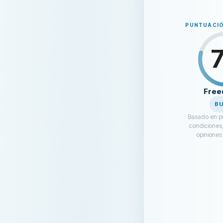
PUNTUACIÓ
Fre
B
Basado en pr
condiciones,
opiniones 