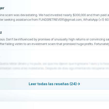
ger
line scam was devastating. We had invested nearly $300,000 and then paid add
fter seeking assistance from FUNDSRETRIEVER1@gmail.com, WhatsApp {+1} 60
uided through documenting the case and gathering evidence. Several months la
e during a difficult period.
ez
ous. Don't be influenced by promises of unusually high returns or convincing sal
ter falling victim to an investment scam that promised huge profits. Fortunatel
mail: ResQproFirm@gmail.com Telegram: @Resqprofirm WhatsApp: +1
Quería retirar dinero y no pude, así que me dijeron que ingresara 1 euro y lo hic
 contestan como si les molestaras. Después de días sigo intentando recuperar mi 
Leer todas las reseñas (24)