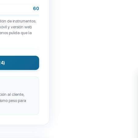
60
llón de instrumentos.
móvil y versión web
enos pulida que la
24)
ión al cliente,
 mismo peso para