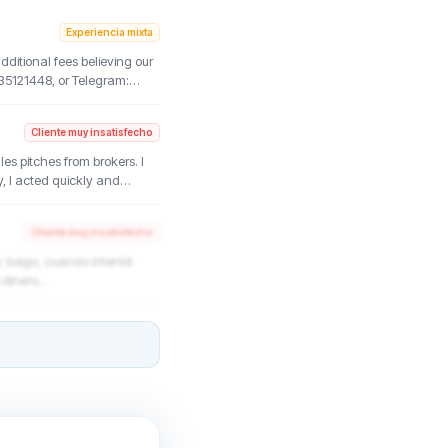
Experiencia mixta
itional fees believing our
35121448, or Telegram:
ter, we recovered part of
Cliente muy insatisfecho
es pitches from brokers. I
y, I acted quickly and
Cliente muy insatisfecho
e; luego, cuando intenté
dinero...