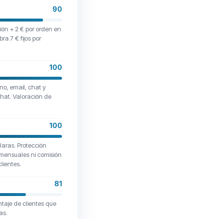
90
ión + 2 € por orden en
ra 7 € fijos por
100
no, email, chat y
hat. Valoración de
100
laras. Protección
s mensuales ni comisión
lientes.
81
taje de clientes que
as.