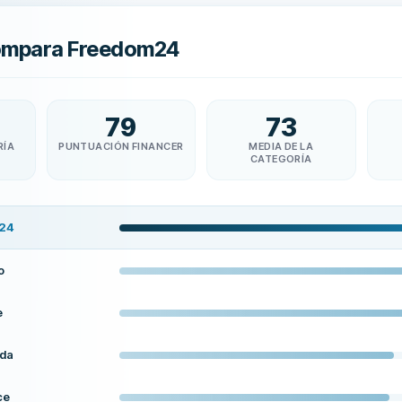
ompara Freedom24
79
73
RÍA
PUNTUACIÓN FINANCER
MEDIA DE LA
CATEGORÍA
24
o
e
nda
ce