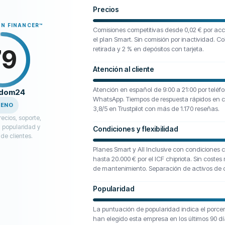
Precios
N FINANCER
™
Comisiones competitivas desde 0,02 € por acc
el plan Smart. Sin comisión por inactividad. Cob
79
retirada y 2 % en depósitos con tarjeta.
Atención al cliente
Atención en español de 9:00 a 21:00 por teléfo
edom24
WhatsApp. Tiempos de respuesta rápidos en c
UENO
3,8/5 en Trustpilot con más de 1.170 reseñas.
ecios, soporte,
 popularidad y
Condiciones y flexibilidad
de clientes.
Planes Smart y All Inclusive con condiciones c
hasta 20.000 € por el ICF chipriota. Sin coste
de mantenimiento. Separación de activos de c
Popularidad
La puntuación de popularidad indica el porcen
han elegido esta empresa en los últimos 90 dí