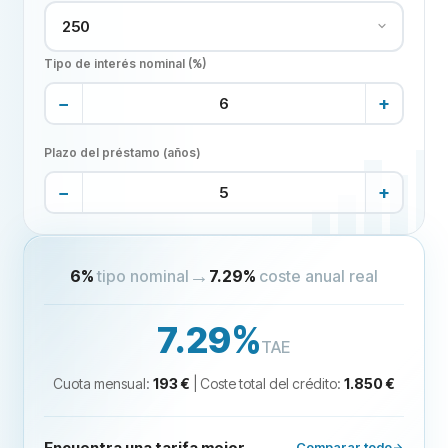
Tipo de interés nominal (%)
−
+
Plazo del préstamo (años)
−
+
→
6
%
tipo nominal
7.29%
coste anual real
7.29%
TAE
Cuota mensual
:
193 €
|
Coste total del crédito
:
1.850 €
Encuentra una tarifa mejor
Comparar todo