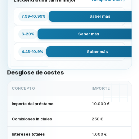
Cetelem
Saber más
7.99–10.99%
Prestalo
Saber más
6–20%
Oney
Saber más
4.45–10.9%
Desglose de costes
CONCEPTO
IMPORTE
Importe del préstamo
10.000 €
Comisiones iniciales
250 €
Intereses totales
1.600 €