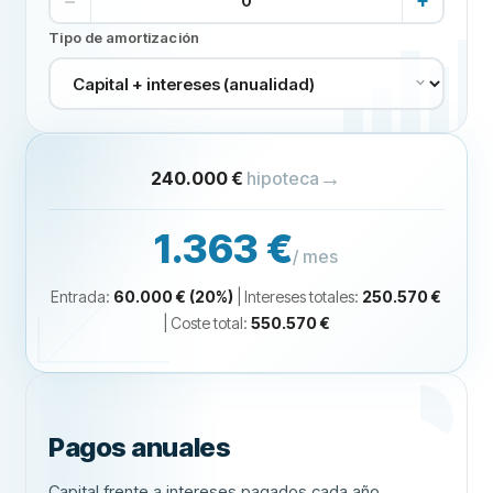
−
+
Tipo de amortización
→
240.000 €
hipoteca
1.363 €
/ mes
Entrada
:
60.000 €
(
20
%)
|
Intereses totales
:
250.570 €
|
Coste total
:
550.570 €
Pagos anuales
Capital frente a intereses pagados cada año