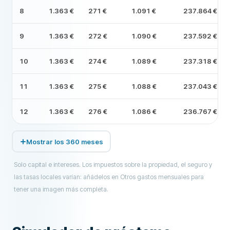
8
1.363 €
271 €
1.091 €
237.864 €
9
1.363 €
272 €
1.090 €
237.592 €
10
1.363 €
274 €
1.089 €
237.318 €
11
1.363 €
275 €
1.088 €
237.043 €
12
1.363 €
276 €
1.086 €
236.767 €
Mostrar los 360 meses
Solo capital e intereses. Los impuestos sobre la propiedad, el seguro y
las tasas locales varían: añádelos en Otros gastos mensuales para
tener una imagen más completa.