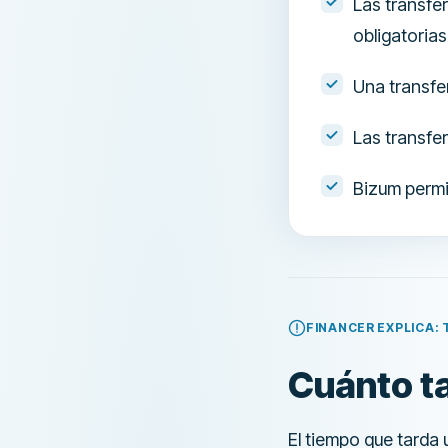
Las transfe
obligatoria
Una transfe
Las transfe
Bizum permit
FINANCER EXPLICA:
Cuánto ta
El tiempo que tarda 