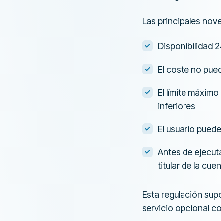
Las principales nov
Disponibilidad 2
El coste no pued
El límite máxim
inferiores
El usuario puede
Antes de ejecuta
titular de la cue
Esta regulación sup
servicio opcional co