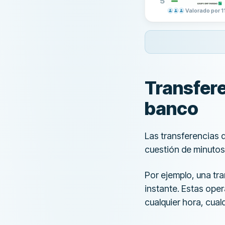
5
Valorado por 1
Transfer
banco
Las transferencias d
cuestión de minutos,
Por ejemplo, una tr
instante. Estas ope
cualquier hora, cualq