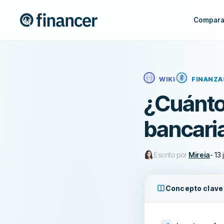
Compara
WIKI
FINANZA
¿Cuánto
bancari
Escrito por
Mireia
-
13 
Concepto clave