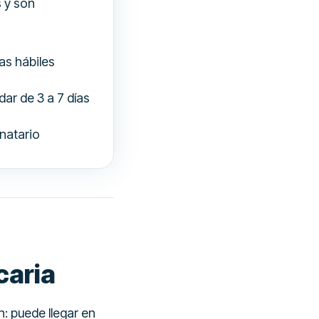
 y son
as hábiles
ar de 3 a 7 días
inatario
caria
: puede llegar en