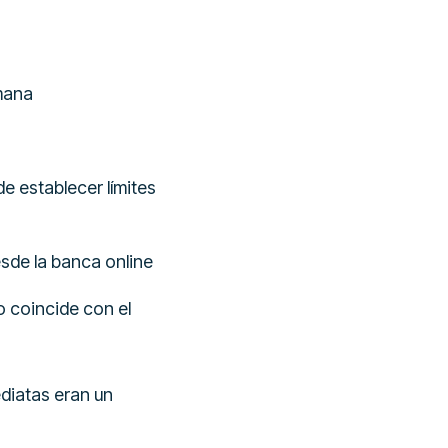
emana
e establecer límites
esde la banca online
o coincide con el
diatas eran un