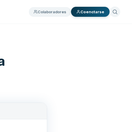
Colaboradores
Coenctarse
a