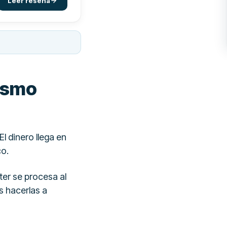
Leer reseña
mismo
l dinero llega en
co.
ter se procesa al
s hacerlas a