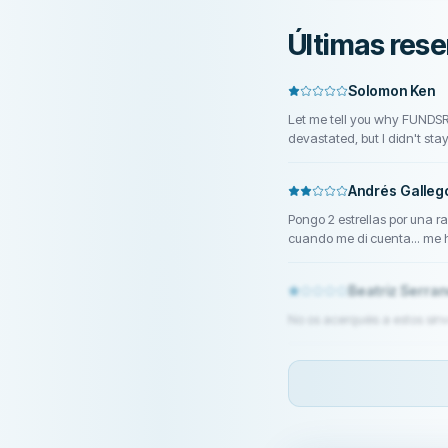
Últimas rese
Solomon Ken
Let me tell you why FUNDSRE
devastated, but I didn't sta
They worked tirelessly and r
scam victims. I'm living pro
Andrés Galleg
out to FUNDSRETRIEVER now
Pongo 2 estrellas por una 
cuando me di cuenta... me h
algo parecido. O sea, en 1 
me puse directamente a dev
Beatriz Serran
que por la ley española tien
directamente por teléfono c
No os acerquéis a estos sin
de los 14 días... cambió l
ninguna penalización. Si os
por lo último, la rapidez dev