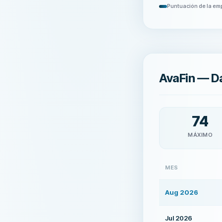
Puntuación de la em
AvaFin — Da
74
MÁXIMO
MES
Aug 2026
Jul 2026