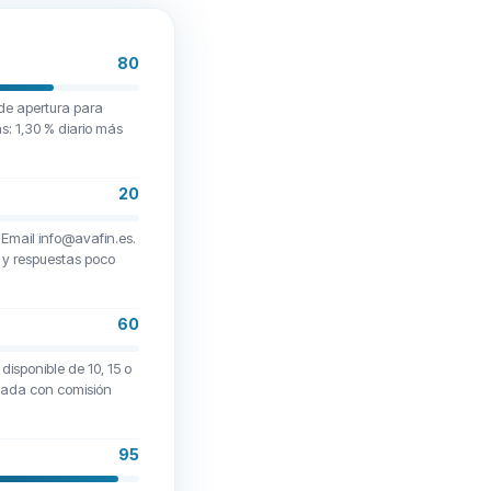
80
 de apertura para
s: 1,30 % diario más
20
. Email info@avafin.es.
 y respuestas poco
60
disponible de 10, 15 o
ipada con comisión
95