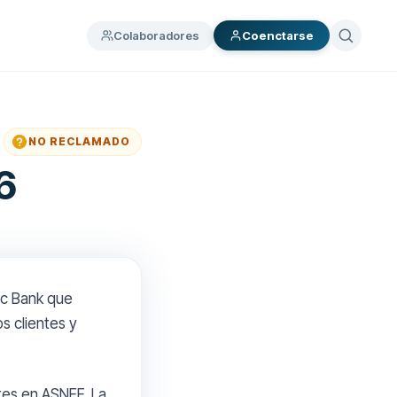
Colaboradores
Coenctarse
NO RECLAMADO
6
ec Bank que
s clientes y
tes en ASNEF. La