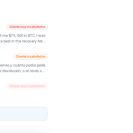
Cliente muy insatisfecho
t me $75, 000 in BTC, I was
 best in the recovery field.
nuinely committed to helping
heated, stop waiting–reach
Cliente insatisfecho
EVER on Telegram
ones y cuánto podía pedir,
 devolución, o al revés o
ara si aceptaba o no. Total,
 antes de nada, y resulta
Cliente muy insatisfecho
0€ que te sueltan
né al del teléfono la ley
volver los 300€ sin
uilo. La otra estrella va
ad esta empresa.