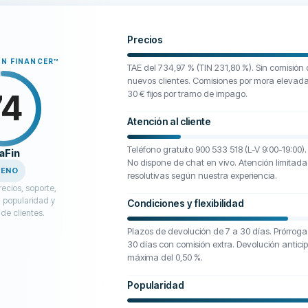
Precios
N FINANCER
™
TAE del 734,97 % (TIN 231,80 %). Sin comisión
nuevos clientes. Comisiones por mora elevada
74
30 € fijos por tramo de impago.
Atención al cliente
Teléfono gratuito 900 533 518 (L-V 9:00-19:00)
aFin
No dispone de chat en vivo. Atención limitada
UENO
resolutivas según nuestra experiencia.
ecios, soporte,
 popularidad y
Condiciones y flexibilidad
de clientes.
Plazos de devolución de 7 a 30 días. Prórroga 
30 días con comisión extra. Devolución antic
máxima del 0,50 %.
Popularidad