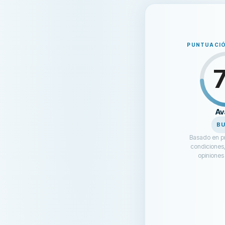
PUNTUACIÓ
Av
B
Basado en pr
condiciones,
opiniones 