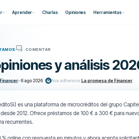
r
Aprender
Charlas
Opiniones
Herramientas
TAMOS
COMENTAR
piniones y análisis 202
 Financer
-
6 ago 2026
Nos adherimos
La promesa de Financer
editoSi) es una plataforma de microcréditos del grupo Capit
desde 2012. Ofrece préstamos de 100 € a 300 € para nuevo
ra recurrentes.
0 % online con respuesta en minutos y ahora acepta solicitan