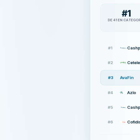
#
1
DE 41 EN CATEGO
#
1
Cashp
#
2
Cetel
#
3
AvaFin
#
4
Azlo
#
5
Cashp
#
6
Cofidi