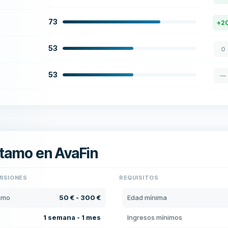
73
+
2
53
0
53
—
tamo en AvaFin
MISIONES
REQUISITOS
tamo
50 € - 300 €
Edad mínima
1 semana - 1 mes
Ingresos mínimos