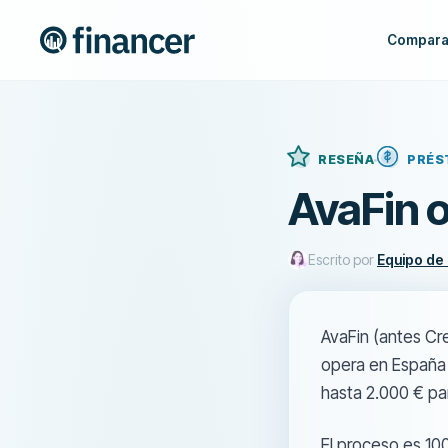
Compara
RESEÑA
PRÉS
AvaFin o
Escrito por
Equipo de
AvaFin (antes Cr
opera en España 
hasta 2.000 € pa
El proceso es 10