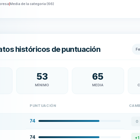
presa
Media de la categoría
(
66
)
tos históricos de puntuación
F
53
65
MÍNIMO
MEDIA
C
PUNTUACIÓN
CAMB
74
0
74
+
1