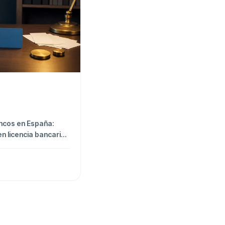
ncos en España:
n licencia bancaria
para ti.