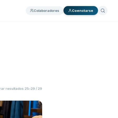
Colaboradores
Coenctarse
rar resultados
25
–
29
/
29