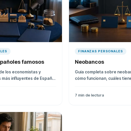
ALES
FINANZAS PERSONALES
spañoles famosos
Neobancos
de los economistas y
Guía completa sobre neoba
s más influyentes de España,
cómo funcionan, cuáles tiene
 canales donde seguirles.
y cuál es el mejor neobanco 
7
min de lectura