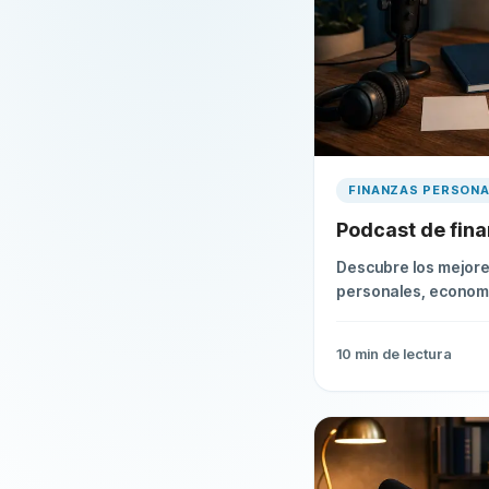
FINANZAS PERSON
Podcast de fin
Descubre los mejore
personales, economí
Selección actualiza
escuchados.
10
min de lectura