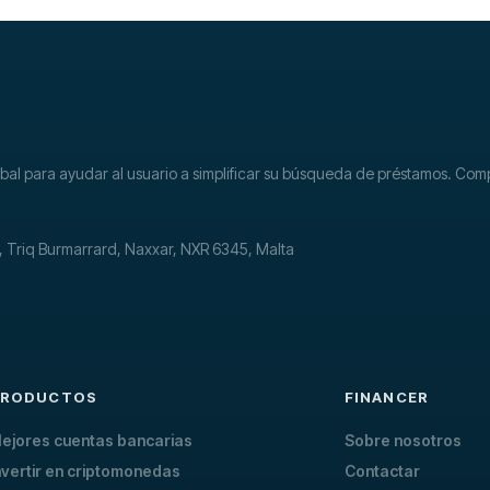
lobal para ayudar al usuario a simplificar su búsqueda de préstamos. Co
k, Triq Burmarrard, Naxxar, NXR 6345, Malta
PRODUCTOS
FINANCER
ejores cuentas bancarias
Sobre nosotros
nvertir en criptomonedas
Contactar