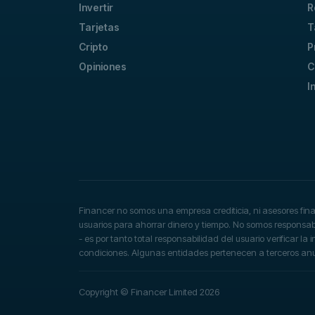
Invertir
R
Tarjetas
T
Cripto
P
Opiniones
C
I
Financer no somos una empresa crediticia, ni asesores fin
usuarios para ahorrar dinero y tiempo. No somos responsable
- es por tanto total responsabilidad del usuario verificar l
condiciones. Algunas entidades pertenecen a terceros a
Copyright © Financer Limited 2026