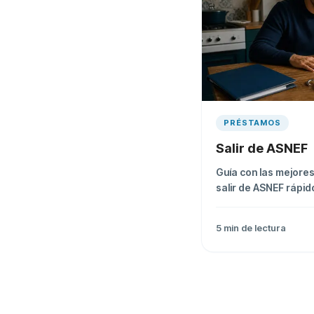
PRÉSTAMOS
Salir de ASNEF
Guía con las mejore
salir de ASNEF rápid
gestión y qué tener 
contratar.
5
min de lectura