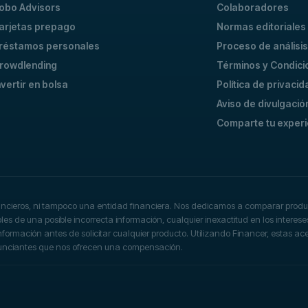
obo Advisors
Colaboradores
arjetas prepago
Normas editoriales
réstamos personales
Proceso de análisis
rowdlending
Términos y Condici
nvertir en bolsa
Política de privacid
Aviso de divulgació
Comparte tu experi
ancieros, ni tampoco una entidad financiera. Nos dedicamos a comparar produc
s de una posible incorrecta información, cualquier inexactitud en los interese
a información antes de solicitar cualquier producto. Utilizando Financer, estas 
nunciantes que nos ofrecen una compensación.