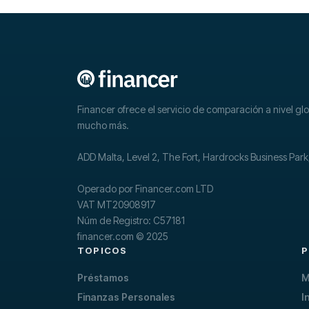
Financer ofrece el servicio de comparación a nivel g
mucho más.
ADD Malta, Level 2, The Fort, Hardrocks Business Par
Operado por Financer.com LTD
VAT MT20908917
Núm de Registro: C57181
financer.com © 2025
TOPICOS
Préstamos
M
Finanzas Personales
I