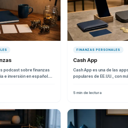
ALES
FINANZAS PERSONALES
anzas
Cash App
s podcast sobre finanzas
Cash App es una de las app
a e inversión en español.
populares de EE.UU., con má
da con los programas más
usuarios activos. Te explic
funciona y si puedes usarla
5
min de lectura