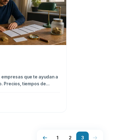
s empresas que te ayudan a
o. Precios, tiempos de
en cuenta antes de
1
2
3