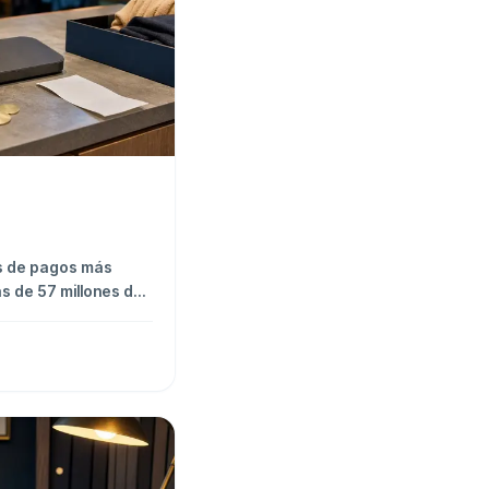
s de pagos más
s de 57 millones de
amos qué es, cómo
 desde España.