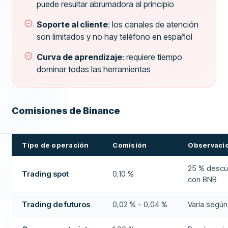
puede resultar abrumadora al principio
Soporte al cliente
: los canales de atención
son limitados y no hay teléfono en español
Curva de aprendizaje
: requiere tiempo
dominar todas las herramientas
Comisiones de Binance
Tipo de operación
Comisión
Observaci
25 % desc
Trading spot
0,10 %
con BNB
Trading de futuros
0,02 % - 0,04 %
Varía según