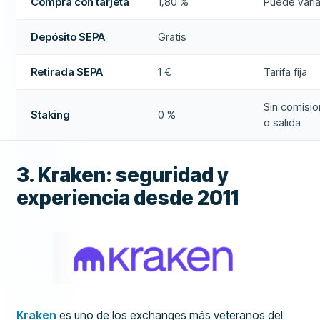
Compra con tarjeta
1,80 %
Puede varia
Depósito SEPA
Gratis
Retirada SEPA
1 €
Tarifa fija
Sin comisi
Staking
0 %
o salida
3. Kraken: seguridad y
experiencia desde 2011
Kraken
es uno de los exchanges más veteranos del