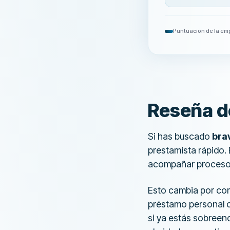
Puntuación de la em
Reseña d
Si has buscado
bra
prestamista rápido.
acompañar procesos
Esto cambia por comp
préstamo personal c
si ya estás sobreen