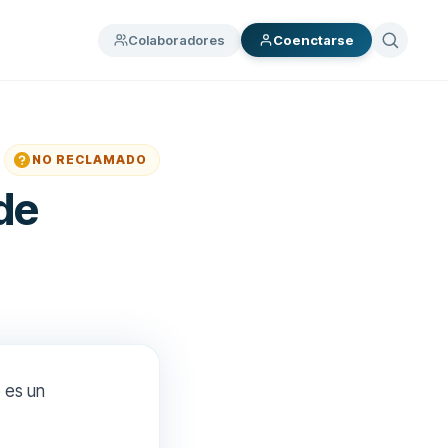
Colaboradores
Coenctarse
NO RECLAMADO
de
 es un