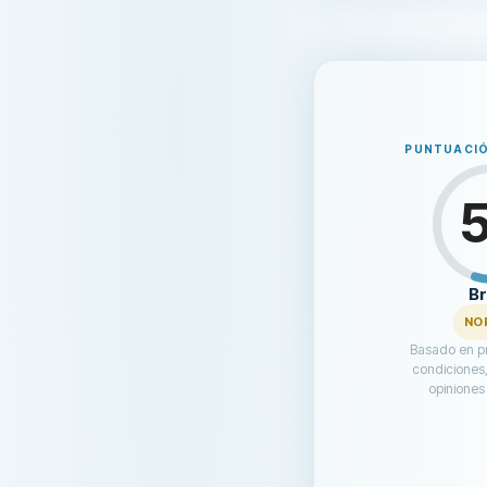
PUNTUACIÓ
B
NO
Basado en pr
condiciones,
opiniones 