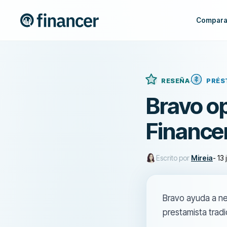
Compara
RESEÑA
PRÉS
Bravo op
Finance
Escrito por
Mireia
-
13 
Bravo ayuda a ne
prestamista tradi