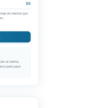
50
taje de clientes que
as.
s
ión al cliente,
 mismo peso para