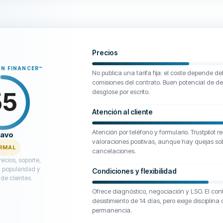
Precios
N FINANCER
™
No publica una tarifa fija: el coste depende de
comisiones del contrato. Buen potencial de de
55
desglose por escrito.
Atención al cliente
Atención por teléfono y formulario. Trustpilot
ravo
valoraciones positivas, aunque hay quejas so
RMAL
cancelaciones.
ecios, soporte,
 popularidad y
Condiciones y flexibilidad
de clientes.
Ofrece diagnóstico, negociación y LSO. El con
desistimiento de 14 días, pero exige disciplina
permanencia.