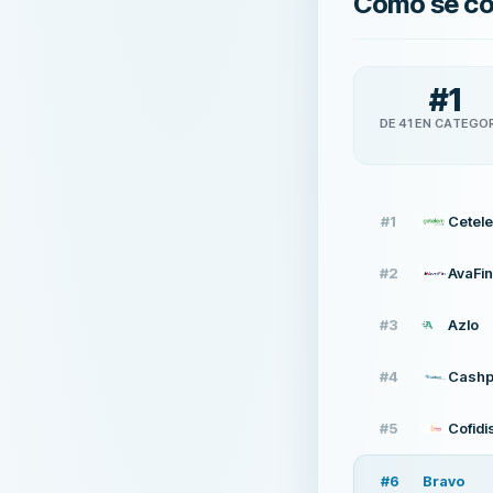
Cómo se c
#
1
DE 41 EN CATEGO
#
1
Cetel
#
2
AvaFin
#
3
Azlo
#
4
Cashp
#
5
Cofidi
#
6
Bravo