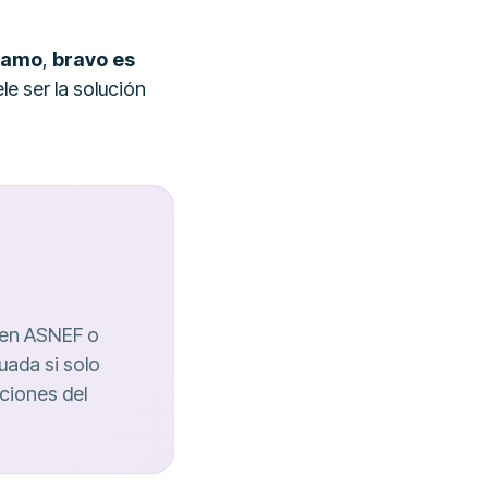
tamo
,
bravo es
le ser la solución
 en ASNEF o
uada si solo
iciones del