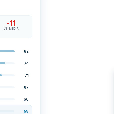
-11
VS. MEDIA
82
74
71
67
66
55