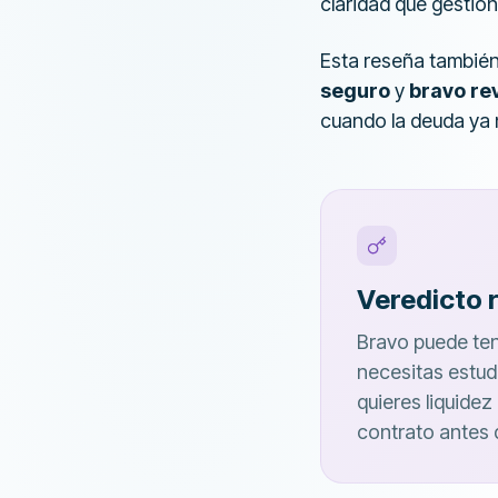
claridad que gestion
Esta reseña tambié
seguro
y
bravo re
cuando la deuda ya 
Veredicto 
Bravo puede ten
necesitas estud
quieres liquidez
contrato antes d