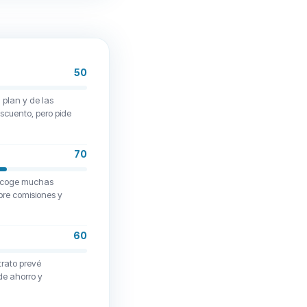
50
l plan y de las
scuento, pero pide
70
 recoge muchas
bre comisiones y
60
trato prevé
 de ahorro y