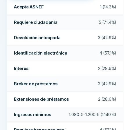
Pago en fin de semana
Sí
Acepta ASNEF
1 (14.3%)
REQUISITOS
Extensiones de préstamos
Sí
Edad mínima
18
Requiere ciudadanía
5 (71.4%)
Devolución anticipada
Ingresos mínimos
Sí
0 €
Devolución anticipada
3 (42.9%)
Requiere banco nacional
No
Pago en 24 horas
No
Requiere número de teléfono nacional
No
Bróker de préstamos
No
Identificación electrónica
4 (57.1%)
Requiere ciudadanía
No
Interés
No
Interés
2 (28.6%)
CAMPOS ADICIONALES
Identificación electrónica
No
Horas de pago
48 horas
Bróker de préstamos
3 (42.9%)
CARACTERÍSTICAS
Alta tasa de aprobación
No
Cofirmante posible
No
Extensiones de préstamos
2 (28.6%)
Empresa recomendada
Sí
Período de revocación
No
Ingresos mínimos
1.080 €-1.200 € (1.140 €)
Acepta ASNEF
No
Más sobre esta empresa
Pago en fin de semana
No
Requiere banco nacional
4 (57.1%)