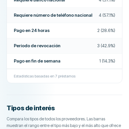
Extensiones de préstamos
No
Requiere número de teléfono nacional
4 (57.1%)
Devolución anticipada
No
Pago en 24 horas
2 (28.6%)
Pago en 24 horas
No
Bróker de préstamos
Sí
Período de revocación
3 (42.9%)
Interés
No
Pago en fin de semana
1 (14.3%)
CAMPOS ADICIONALES
Estadísticas basadas en
7
préstamos
Alta tasa de aprobación
No
Empresa recomendada
Sí
Más sobre esta empresa
Tipos de interés
Compara los tipos de todos los proveedores. Las barras
muestran el rango entre el tipo más bajo y el más alto que ofrece