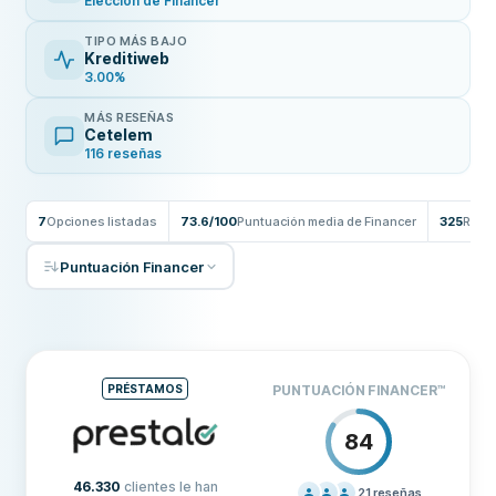
Elección de Financer
TIPO MÁS BAJO
Kreditiweb
3.00%
MÁS RESEÑAS
Cetelem
116 reseñas
7
Opciones listadas
73.6/100
Puntuación media de Financer
325
Rese
Puntuación Financer
PRÉSTAMOS
PUNTUACIÓN FINANCER
™
84
46.330
clientes le han
21
reseñas