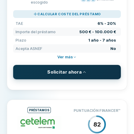
escogido
PRECIOS
60
CALCULAR COSTE DEL PRÉSTAMO
SOPORTE
80
TAE
6% - 20%
CONDICIONES
80
Importe del préstamo
500 € - 100.000 €
EXPERIENCIA
70
Plazo
1 año - 7 años
Acepta ASNEF
No
Ver más
Solicitar ahora
CONDICIONES Y COMISIONES
Importe del préstamo
500 € - 100.000 €
Plazo
1 año - 7 años
PRÉSTAMOS
PUNTUACIÓN FINANCER
™
TAE
6% - 20%
82
REQUISITOS