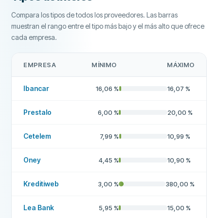
Compara los tipos de todos los proveedores. Las barras
Más sobre esta empresa
muestran el rango entre el tipo más bajo y el más alto que ofrece
cada empresa.
EMPRESA
MÍNIMO
MÁXIMO
Ibancar
16,06
%
16,07
%
Prestalo
6,00
%
20,00
%
Cetelem
7,99
%
10,99
%
Oney
4,45
%
10,90
%
Kreditiweb
3,00
%
380,00
%
Lea Bank
5,95
%
15,00
%