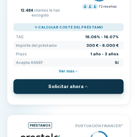
72
reseñas
12.484
clientes le han
PRECIOS
100
escogido
SOPORTE
100
CALCULAR COSTE DEL PRÉSTAMO
CONDICIONES
100
TAE
16.06% - 16.07%
EXPERIENCIA
84
Importe del préstamo
300 € - 6.000 €
Plazo
1 año - 3 años
Acepta ASNEF
Sí
Ver más
Solicitar ahora
CONDICIONES Y COMISIONES
Importe del préstamo
300 € - 6.000 €
Plazo
1 año - 3 años
PRÉSTAMOS
PUNTUACIÓN FINANCER
™
TAE
16.06% - 16.07%