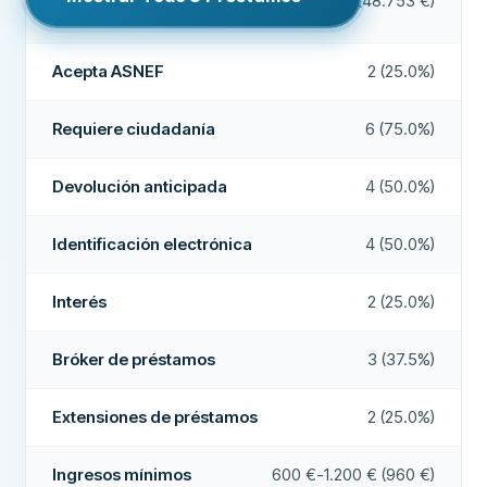
50 €-500.000 € (48.753 €)
préstamo
Acepta ASNEF
No
TAE
4.45% - 10.9%
Pago en fin de semana
No
Acepta ASNEF
2 (25.0%)
Comisión de originación
0 €
Extensiones de préstamos
Sí
REQUISITOS
Requiere ciudadanía
6 (75.0%)
Devolución anticipada
Edad mínima
Sí
18
Devolución anticipada
4 (50.0%)
Ingresos mínimos
0 €
Pago en 24 horas
No
Requiere banco nacional
Sí
Bróker de préstamos
No
Identificación electrónica
4 (50.0%)
Requiere número de teléfono nacional
Sí
Interés
No
Interés
2 (25.0%)
Requiere ciudadanía
Sí
CAMPOS ADICIONALES
Alta tasa de aprobación
No
Bróker de préstamos
Identificación electrónica
3 (37.5%)
Sí
Empresa recomendada
Sí
CARACTERÍSTICAS
Extensiones de préstamos
2 (25.0%)
Cofirmante posible
No
Más sobre esta empresa
Ingresos mínimos
600 €-1.200 € (960 €)
Período de revocación
Sí