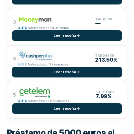
TAE DESDE
3
—
Valorado por 99 usuarios
Leer reseña
TAE DESDE
4
213.50%
Valorado por 37 usuarios
Leer reseña
TAE DESDE
5
7.99%
Valorado por 116 usuarios
Leer reseña
Préstamo de 5000 euros al