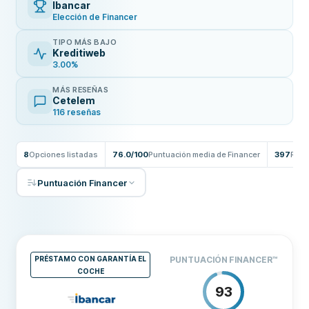
Ibancar
Elección de Financer
TIPO MÁS BAJO
Kreditiweb
3.00%
MÁS RESEÑAS
Cetelem
116 reseñas
8
Opciones listadas
76.0/100
Puntuación media de Financer
397
Rese
Puntuación Financer
PRÉSTAMO CON GARANTÍA EL
PUNTUACIÓN FINANCER
™
COCHE
93