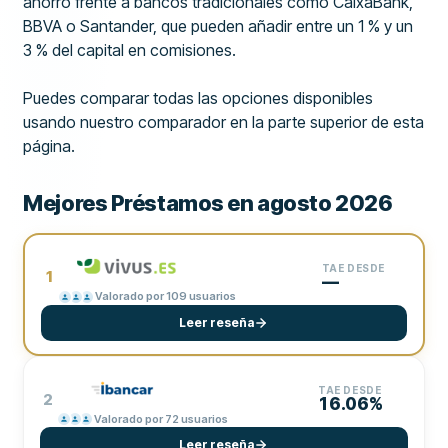
ahorro frente a bancos tradicionales como CaixaBank,
BBVA o Santander, que pueden añadir entre un 1 % y un
3 % del capital en comisiones.
Puedes comparar todas las opciones disponibles
usando nuestro comparador en la parte superior de esta
página.
Mejores Préstamos en agosto 2026
TAE DESDE
1
—
Valorado por 109 usuarios
Leer reseña
TAE DESDE
2
16.06%
Valorado por 72 usuarios
Leer reseña