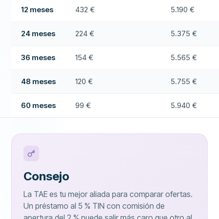
12 meses
432 €
5.190 €
24 meses
224 €
5.375 €
36 meses
154 €
5.565 €
48 meses
120 €
5.755 €
60 meses
99 €
5.940 €
Consejo
La TAE es tu mejor aliada para comparar ofertas.
Un préstamo al 5 % TIN con comisión de
apertura del 2 % puede salir más caro que otro al