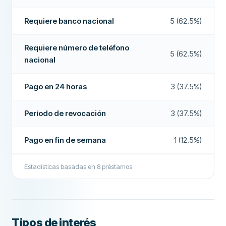
Acepta ASNEF
No
Requiere banco nacional
5 (62.5%)
Pago en fin de semana
Sí
Requiere número de teléfono
5 (62.5%)
Extensiones de préstamos
Sí
nacional
Devolución anticipada
Sí
Pago en 24 horas
3 (37.5%)
Pago en 24 horas
No
Período de revocación
3 (37.5%)
Bróker de préstamos
No
Interés
No
Pago en fin de semana
1 (12.5%)
CAMPOS ADICIONALES
Estadísticas basadas en
8
préstamos
Horas de pago
48 horas
Alta tasa de aprobación
No
Empresa recomendada
Sí
Tipos de interés