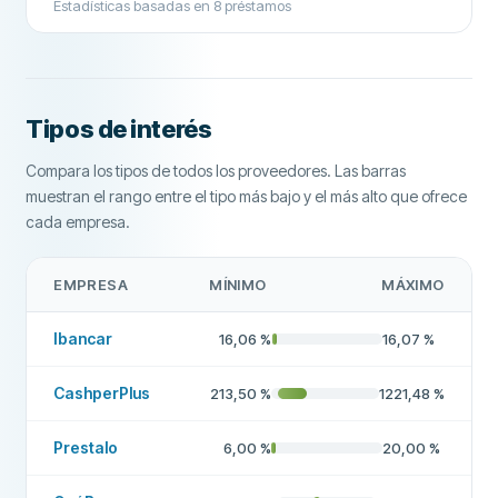
Estadísticas basadas en
8
préstamos
Interés
No
CAMPOS ADICIONALES
Alta tasa de aprobación
No
Tipos de interés
Empresa de verificación crediticia
ASNEF
Compara los tipos de todos los proveedores. Las barras
muestran el rango entre el tipo más bajo y el más alto que ofrece
Empresa recomendada
Sí
cada empresa.
Más sobre esta empresa
EMPRESA
MÍNIMO
MÁXIMO
Ibancar
16,06
%
16,07
%
CashperPlus
213,50
%
1221,48
%
Prestalo
6,00
%
20,00
%