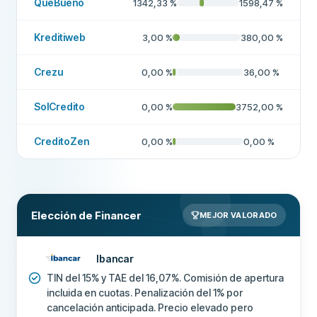
QuéBueno
1342,33
%
1598,47
%
Kreditiweb
3,00
%
380,00
%
Crezu
0,00
%
36,00
%
SolCredito
0,00
%
3752,00
%
CreditoZen
0,00
%
0,00
%
Elección de Financer
MEJOR VALORADO
Ibancar
TIN del 15% y TAE del 16,07%. Comisión de apertura
incluida en cuotas. Penalización del 1% por
cancelación anticipada. Precio elevado pero