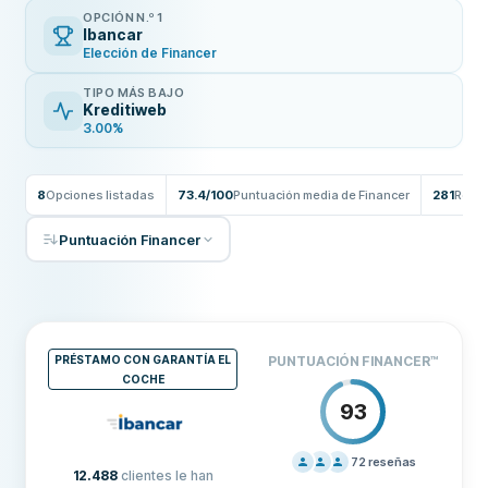
OPCIÓN N.º 1
Ibancar
Elección de Financer
TIPO MÁS BAJO
Kreditiweb
3.00%
8
Opciones listadas
73.4/100
Puntuación media de Financer
281
Reseñ
Puntuación Financer
PRÉSTAMO CON GARANTÍA EL
PUNTUACIÓN FINANCER
™
COCHE
93
72
reseñas
12.488
clientes le han