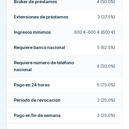
Bróker de préstamos
4 (50.0%)
Empresa recomendada
Sí
Requiere número de teléfono nacional
Sí
Requiere ciudadanía
Sí
Extensiones de préstamos
3 (37.5%)
Más sobre esta empresa
Identificación electrónica
Sí
Ingresos mínimos
600 €-600 € (600 €)
CARACTERÍSTICAS
Requiere banco nacional
5 (62.5%)
Cofirmante posible
No
Período de revocación
Sí
Requiere número de teléfono
4 (50.0%)
nacional
Acepta ASNEF
Sí
Pago en fin de semana
Sí
Pago en 24 horas
6 (75.0%)
Extensiones de préstamos
Sí
Período de revocación
2 (25.0%)
Devolución anticipada
Sí
Pago en fin de semana
2 (25.0%)
Pago en 24 horas
Sí
Bróker de préstamos
No