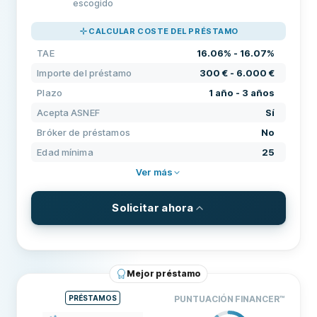
PRECIOS
100
escogido
SOPORTE
100
CALCULAR COSTE DEL PRÉSTAMO
CONDICIONES
100
TAE
16.06% - 16.07%
EXPERIENCIA
84
Importe del préstamo
300 € - 6.000 €
Plazo
1 año - 3 años
Acepta ASNEF
Sí
Bróker de préstamos
No
Edad mínima
25
Ver más
Solicitar ahora
CONDICIONES Y COMISIONES
Importe del préstamo
300 € - 6.000 €
Mejor préstamo
Plazo
1 año - 3 años
PRÉSTAMOS
PUNTUACIÓN FINANCER
™
TAE
16.06% - 16.07%