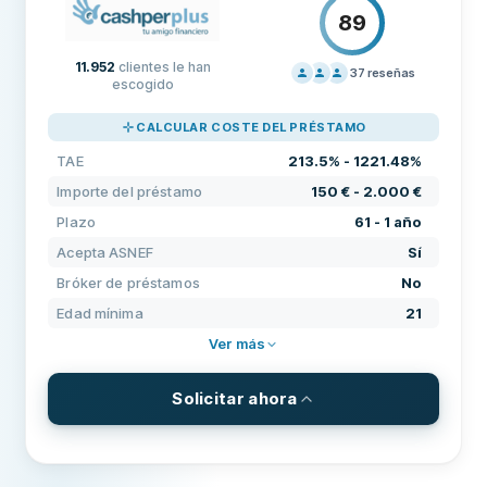
89
REQUISITOS
Edad mínima
25
11.952
clientes le han
37
reseñas
escogido
PRECIOS
80
Ingresos mínimos
600 €
CALCULAR COSTE DEL PRÉSTAMO
SOPORTE
100
Requiere banco nacional
Sí
TAE
213.5% - 1221.48%
CONDICIONES
80
Requiere número de teléfono nacional
Sí
Importe del préstamo
150 € - 2.000 €
EXPERIENCIA
85
Plazo
61 - 1 año
Requiere ciudadanía
Sí
Acepta ASNEF
Sí
Identificación electrónica
No
Bróker de préstamos
No
Edad mínima
21
CARACTERÍSTICAS
Ver más
Cofirmante posible
No
Período de revocación
No
Solicitar ahora
Acepta ASNEF
Sí
CONDICIONES Y COMISIONES
Importe del préstamo
150 € - 2.000 €
Pago en fin de semana
No