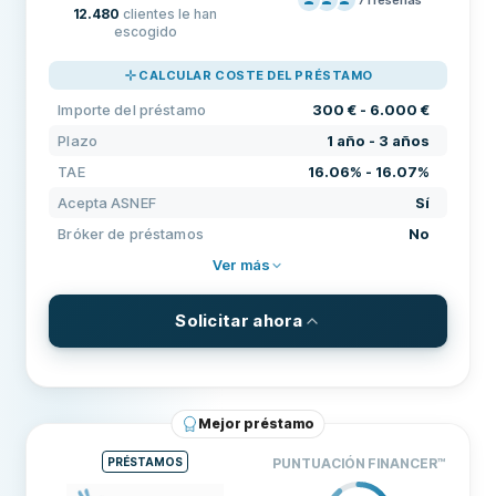
12.480
clientes le han
PRECIOS
100
escogido
SOPORTE
100
CALCULAR COSTE DEL PRÉSTAMO
CONDICIONES
100
Importe del préstamo
300 € - 6.000 €
EXPERIENCIA
84
Plazo
1 año - 3 años
TAE
16.06% - 16.07%
Acepta ASNEF
Sí
Bróker de préstamos
No
Ver más
Solicitar ahora
CONDICIONES Y COMISIONES
Importe del préstamo
300 € - 6.000 €
Mejor préstamo
Plazo
1 año - 3 años
PRÉSTAMOS
PUNTUACIÓN FINANCER
™
TAE
16.06% - 16.07%