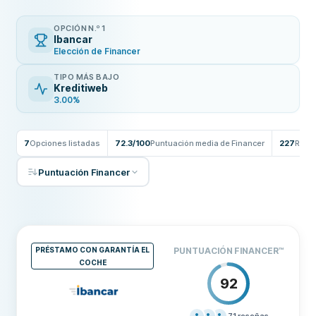
OPCIÓN N.º 1
Ibancar
Elección de Financer
TIPO MÁS BAJO
Kreditiweb
3.00%
7
Opciones listadas
72.3/100
Puntuación media de Financer
227
Rese
Puntuación Financer
PRÉSTAMO CON GARANTÍA EL
PUNTUACIÓN FINANCER
™
COCHE
92
71
reseñas