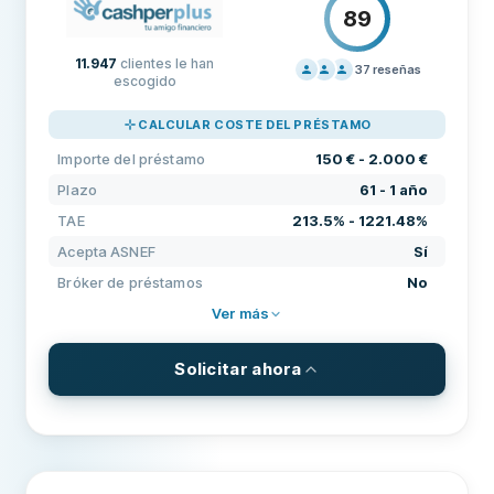
89
REQUISITOS
Edad mínima
25
11.947
clientes le han
37
reseñas
escogido
PRECIOS
80
Ingresos mínimos
600 €
CALCULAR COSTE DEL PRÉSTAMO
SOPORTE
100
Requiere banco nacional
Sí
Importe del préstamo
150 € - 2.000 €
CONDICIONES
80
Requiere número de teléfono nacional
Sí
Plazo
61 - 1 año
EXPERIENCIA
85
TAE
213.5% - 1221.48%
Requiere ciudadanía
Sí
Acepta ASNEF
Sí
Identificación electrónica
No
Bróker de préstamos
No
Ver más
CARACTERÍSTICAS
Cofirmante posible
No
Solicitar ahora
Período de revocación
No
CONDICIONES Y COMISIONES
Acepta ASNEF
Sí
Importe del préstamo
150 € - 2.000 €
Pago en fin de semana
No
Plazo
61 - 1 año