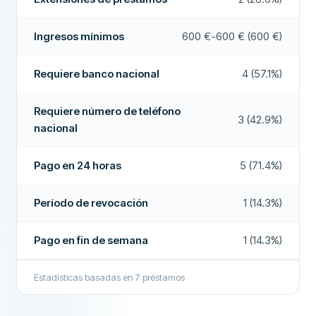
Cofirmante posible
Más sobre esta empresa
No
Período de revocación
No
Ingresos mínimos
600 €-600 € (600 €)
Acepta ASNEF
No
Requiere banco nacional
4 (57.1%)
Pago en fin de semana
No
Requiere número de teléfono
Extensiones de préstamos
No
3 (42.9%)
nacional
Devolución anticipada
No
Pago en 24 horas
5 (71.4%)
Pago en 24 horas
No
Período de revocación
1 (14.3%)
Bróker de préstamos
Sí
Interés
No
Pago en fin de semana
1 (14.3%)
CAMPOS ADICIONALES
Estadísticas basadas en
7
préstamos
Alta tasa de aprobación
No
Empresa recomendada
Sí