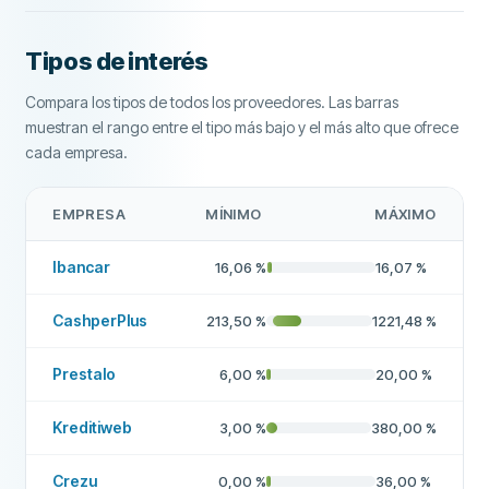
Tipos de interés
Más sobre esta empresa
Compara los tipos de todos los proveedores. Las barras
muestran el rango entre el tipo más bajo y el más alto que ofrece
cada empresa.
EMPRESA
MÍNIMO
MÁXIMO
Ibancar
16,06
%
16,07
%
CashperPlus
213,50
%
1221,48
%
Prestalo
6,00
%
20,00
%
Kreditiweb
3,00
%
380,00
%
Crezu
0,00
%
36,00
%