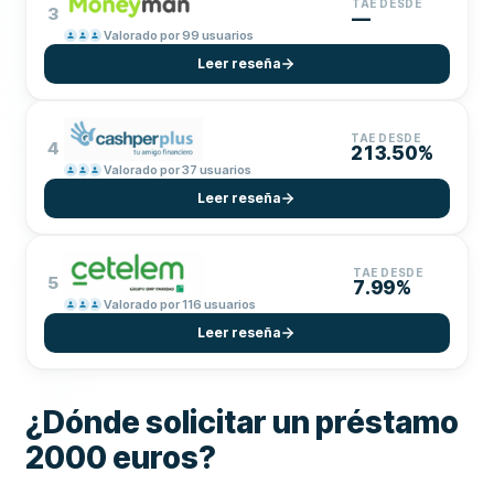
TAE DESDE
3
—
Valorado por 99 usuarios
Leer reseña
TAE DESDE
4
213.50%
Valorado por 37 usuarios
Leer reseña
TAE DESDE
5
7.99%
Valorado por 116 usuarios
Leer reseña
¿Dónde solicitar un préstamo
2000 euros?