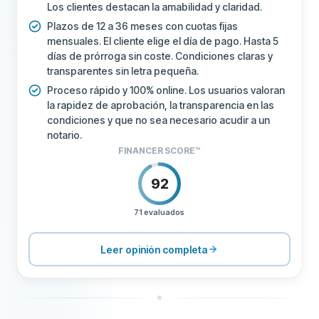
Los clientes destacan la amabilidad y claridad.
Plazos de 12 a 36 meses con cuotas fijas
mensuales. El cliente elige el día de pago. Hasta 5
días de prórroga sin coste. Condiciones claras y
transparentes sin letra pequeña.
Proceso rápido y 100% online. Los usuarios valoran
la rapidez de aprobación, la transparencia en las
condiciones y que no sea necesario acudir a un
notario.
FINANCER SCORE™
92
71 evaluados
PRECIOS
100
SOPORTE
100
Leer opinión completa
CONDICIONES
100
EXPERIENCIA
84