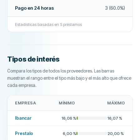
Devolución anticipada
No
Pago en 24 horas
3 (60.0%)
Pago en 24 horas
Sí
Estadísticas basadas en
5
préstamos
Bróker de préstamos
Sí
Interés
Sí
CAMPOS ADICIONALES
Tipos de interés
Horas de pago
15 minutos
Compara los tipos de todos los proveedores. Las barras
Alta tasa de aprobación
No
muestran el rango entre el tipo más bajo y el más alto que ofrece
cada empresa.
Empresa recomendada
Sí
EMPRESA
MÍNIMO
MÁXIMO
Más sobre esta empresa
Ibancar
16,06
%
16,07
%
Prestalo
6,00
%
20,00
%