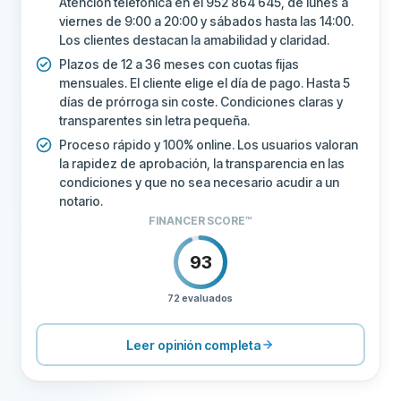
Atención telefónica en el 952 864 645, de lunes a
viernes de 9:00 a 20:00 y sábados hasta las 14:00.
Los clientes destacan la amabilidad y claridad.
Plazos de 12 a 36 meses con cuotas fijas
mensuales. El cliente elige el día de pago. Hasta 5
días de prórroga sin coste. Condiciones claras y
transparentes sin letra pequeña.
Proceso rápido y 100% online. Los usuarios valoran
la rapidez de aprobación, la transparencia en las
condiciones y que no sea necesario acudir a un
notario.
FINANCER SCORE™
93
72 evaluados
PRECIOS
100
SOPORTE
100
Leer opinión completa
CONDICIONES
100
EXPERIENCIA
84