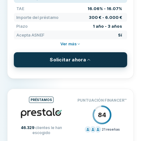
CONDICIONES
100
TAE
16.06% - 16.07%
EXPERIENCIA
84
Importe del préstamo
300 € - 6.000 €
Plazo
1 año - 3 años
Acepta ASNEF
Sí
Ver más
Solicitar ahora
CONDICIONES Y COMISIONES
Importe del préstamo
300 € - 6.000 €
Plazo
1 año - 3 años
PRÉSTAMOS
PUNTUACIÓN FINANCER
™
TAE
16.06% - 16.07%
84
REQUISITOS
Edad mínima
25
46.329
clientes le han
21
reseñas
escogido
PRECIOS
60
Ingresos mínimos
600 €