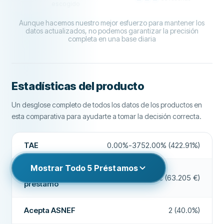
escogido
PRECIOS
80
Ingresos mínimos
0 €
Pago en 24 horas
No
Aunque hacemos nuestro mejor esfuerzo para mantener los
CALCULAR COSTE DEL PRÉSTAMO
SOPORTE
20
datos actualizados, no podemos garantizar la precisión
Requiere banco nacional
No
Bróker de préstamos
No
completa en una base diaria
Importe del préstamo
100 € - 10.000 €
CONDICIONES
40
Requiere número de teléfono nacional
No
Plazo
61 - 4 meses
Interés
No
EXPERIENCIA
57
Acepta ASNEF
Sí
Requiere ciudadanía
No
CAMPOS ADICIONALES
Ver más
Estadísticas del producto
Alta tasa de aprobación
No
Identificación electrónica
No
Un desglose completo de todos los datos de los productos en
Solicitar ahora
Empresa recomendada
Sí
CARACTERÍSTICAS
esta comparativa para ayudarte a tomar la decisión correcta.
Cofirmante posible
Bróker de préstamos
No
CONDICIONES Y COMISIONES
Más sobre esta empresa
TAE
0.00%-3752.00% (422.91%)
Período de revocación
No
Importe del préstamo
100 € - 10.000 €
Acepta ASNEF
Mostrar Todo
5
Préstamos
No
Plazo
61 - 4 meses
Importe del
50 €-500.000 € (63.205 €)
préstamo
Comisión de originación
0 €
Pago en fin de semana
No
REQUISITOS
Extensiones de préstamos
No
Acepta ASNEF
2 (40.0%)
Edad mínima
18