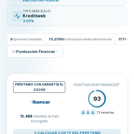
Elección de Financer
TIPO MÁS BAJO
Kreditiweb
3.00%
5
Opciones listadas
75.2/100
Puntuación media de Financer
177
Reseñ
Puntuación Financer
PRÉSTAMO CON GARANTÍA EL
PUNTUACIÓN FINANCER
™
COCHE
93
72
reseñas
12.488
clientes le han
PRECIOS
100
escogido
SOPORTE
100
CALCULAR COSTE DEL PRÉSTAMO