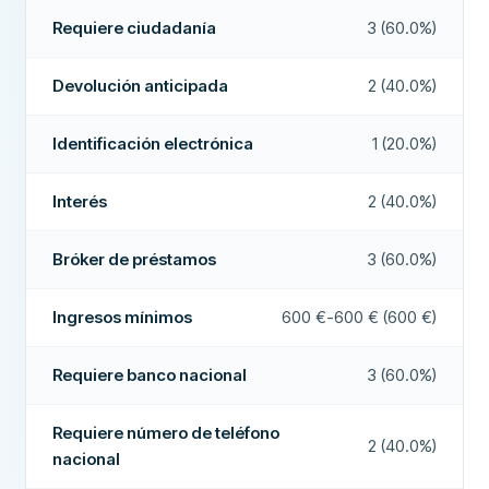
Devolución anticipada
No
Requiere ciudadanía
3 (60.0%)
Ingresos mínimos
0 €
Pago en 24 horas
No
Requiere banco nacional
Sí
Devolución anticipada
2 (40.0%)
Bróker de préstamos
Sí
Requiere número de teléfono nacional
No
Interés
No
Identificación electrónica
1 (20.0%)
Requiere ciudadanía
Sí
CAMPOS ADICIONALES
Interés
2 (40.0%)
Identificación electrónica
Sí
Alta tasa de aprobación
No
CARACTERÍSTICAS
Bróker de préstamos
3 (60.0%)
Empresa recomendada
Sí
Cofirmante posible
No
Ingresos mínimos
600 €-600 € (600 €)
Período de revocación
No
Más sobre esta empresa
Acepta ASNEF
Sí
Requiere banco nacional
3 (60.0%)
Pago en fin de semana
No
Requiere número de teléfono
2 (40.0%)
Extensiones de préstamos
No
nacional