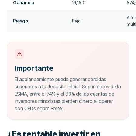
Ganancia
19,15 €
574,
Alto
Riesgo
Bajo
mult
Importante
El apalancamiento puede generar pérdidas
superiores a tu depósito inicial. Según datos de la
ESMA, entre el 74% y el 89% de las cuentas de
inversores minoristas pierden dinero al operar
con CFDs sobre Forex.
¿Es rentable invertir en