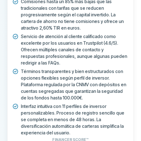
Comisiones hasta un 85% más bajas que las
tradicionales con tarifas que se reducen
Chat en vivo
Sí
progresivamente según el capital invertido. La
cartera de ahorro no tiene comisiones y ofrece un
Soporte por correo electrónico
Sí
atractivo 2,60% TIR en euros.
Soporte telefónico
No
Servicio de atención al cliente calificado como
excelente por los usuarios en Trustpilot (4.6/5).
Foros comunitarios
No
Ofrecen múltiples canales de contacto y
respuestas profesionales, aunque algunas pueden
CAMPOS ADICIONALES
redirigir a las FAQs.
Empresa recomendada
Sí
Términos transparentes y bien estructurados con
opciones flexibles según perfil de inversor.
Plataforma regulada por la CNMV con depósitos en
Más sobre esta empresa
cuentas segregadas que garantizan la seguridad
de los fondos hasta 100.000€.
Interfaz intuitiva con 11 perfiles de inversor
personalizables. Proceso de registro sencillo que
se completa en menos de 48 horas. La
diversificación automática de carteras simplifica la
experiencia del usuario.
FINANCER SCORE™