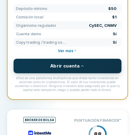
PRECIOS
40
Depósito mínimo
$50
SOPORTE
60
Comisión local
$1
CONDICIONES
80
Organismo regulador
CySEC, CNMV
EXPERIENCIA
67
Cuenta demo
Sí
Copy trading / trading social
Sí
Ver más
Abrir cuenta
eToro es una plataforma multiactivos que ofrece tanto inversiones en
acciones como en criptoactivos. El valor de tus inversiones puede
aumentar o disminuir. Ninguna inversión está asegurada por lo que tu
capital está siempre en riesgo y puedes perder todo el dinero.
PRECIOS, COMISIONES Y TARIFAS
Comisión local
$1
Comisión acciones EEUU
$1
BRÓKER DE BOLSA
PUNTUACIÓN FINANCER
™
Comisión ETF
0$
88