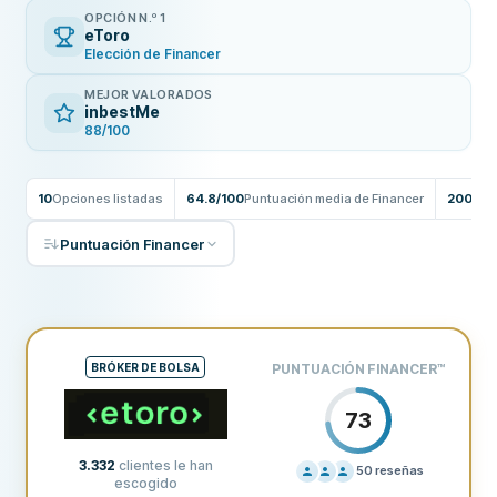
OPCIÓN N.º 1
eToro
Elección de Financer
MEJOR VALORADOS
inbestMe
88/100
10
Opciones listadas
64.8/100
Puntuación media de Financer
200
Res
Puntuación Financer
BRÓKER DE BOLSA
PUNTUACIÓN FINANCER
™
73
3.332
clientes le han
50
reseñas
escogido