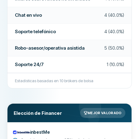
Soporte 24/7
No
Acciones fraccionadas
No
Chat en vivo
4 (40.0%)
Chat en vivo
No
Depósito con tarjeta de débito
Sí
Soporte por correo electrónico
Sí
Soporte telefónico
4 (40.0%)
Cuenta demo
No
Soporte telefónico
Sí
Robo-asesor/operativa asistida
5 (50.0%)
Interés sobre fondos no invertidos
Sí
Foros comunitarios
No
OPCIONES DE INVERSIÓN
Soporte 24/7
1 (10.0%)
CAMPOS ADICIONALES
Número de bolsas de valores
10700
Empresa recomendada
Sí
Estadísticas basadas en
10
brókers de bolsa
Número de acciones
6600
Número de ETFs
1400
Más sobre esta empresa
Total de opciones de trading
10700
Elección de Financer
MEJOR VALORADO
Organismo regulador
CNMV
SEGURIDAD Y SOPORTE
inbestMe
Soporte 24/7
No